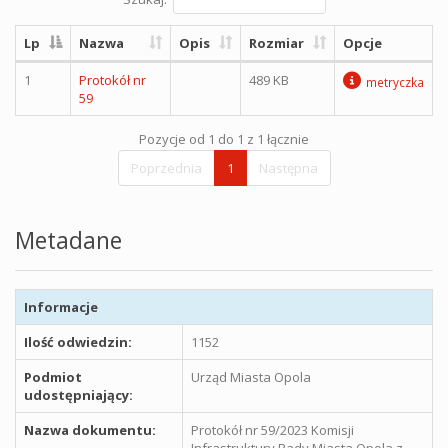
Lp
Nazwa
Opis
Rozmiar
Opcje
1
Protokół nr
489 KB
metryczka
59
Pozycje od 1 do 1 z 1 łącznie
Poprzednia
1
Następna
Metadane
Informacje
Ilość odwiedzin:
1152
Podmiot
Urząd Miasta Opola
udostępniający:
Nazwa dokumentu:
Protokół nr 59/2023 Komisji
Infrastruktury Rady Miasta Opola z