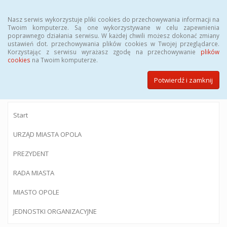
Menu
Nasz serwis wykorzystuje pliki cookies do przechowywania informacji na
Twoim komputerze. Są one wykorzystywane w celu zapewnienia
poprawnego działania serwisu. W każdej chwili możesz dokonać zmiany
ustawień dot. przechowywania plików cookies w Twojej przeglądarce.
Korzystając z serwisu wyrażasz zgodę na przechowywanie
plików
BIULETYN INFORMACJI PUBLICZNEJ
cookies
na Twoim komputerze.
Urzędu Miasta Opola
Potwierdź i zamknij
Start
URZĄD MIASTA OPOLA
PREZYDENT
RADA MIASTA
MIASTO OPOLE
JEDNOSTKI ORGANIZACYJNE