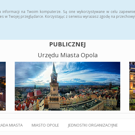
alny BIP
Polityka plików cookies
a informacji na Twoim komputerze. Są one wykorzystywane w celu zapewnie
es w Twojej przeglądarce. Korzystając z serwisu wyrażasz zgodę na przechow
BIULETYN INFORMACJI
PUBLICZNEJ
Urzędu Miasta Opola
RADA MIASTA
MIASTO OPOLE
JEDNOSTKI ORGANIZACYJNE