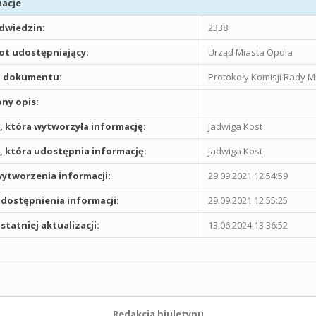
acje
odwiedzin:
2338
t udostępniający:
Urząd Miasta Opola
 dokumentu:
Protokoły Komisji Rady Mi
ny opis:
 która wytworzyła informację:
Jadwiga Kost
 która udostępnia informację:
Jadwiga Kost
ytworzenia informacji:
29.09.2021 12:54:59
dostępnienia informacji:
29.09.2021 12:55:25
statniej aktualizacji:
13.06.2024 13:36:52
Redakcja biuletynu