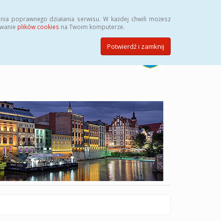
Szukaj
nia poprawnego działania serwisu. W każdej chwili możesz
ywanie
plików cookies
na Twoim komputerze.
Potwierdź i zamknij