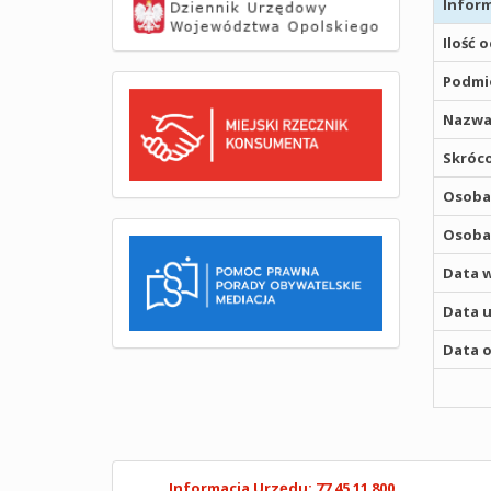
Inform
Ilość 
Podmio
Nazwa
Skróco
Osoba,
Osoba,
Data w
Data u
Data o
Informacja Urzędu: 77 45 11 800