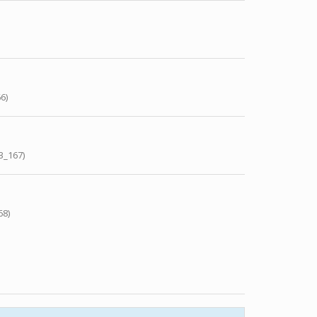
6)
3_167)
68)