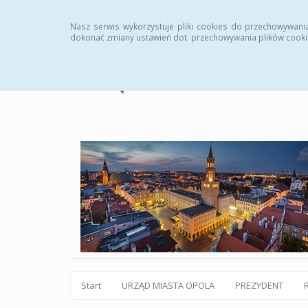
Statystyki
Instrukcja
Rejestr zmian
Archiw
Nasz serwis wykorzystuje pliki cookies do przechowywani
dokonać zmiany ustawień dot. przechowywania plików cooki
Start
URZĄD MIASTA OPOLA
PREZYDENT