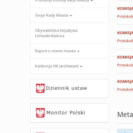
Protokoły Komisji Rady Miasta
KOMISJ
Sesje Rady Miasta
Protokoł
Obywatelska Inicjatywa
KOMISJA
Uchwałodawcza
Protokoły
Raport o stanie miasta
KOMISJ
Protokoł
Kadencja VIII (archiwum)
KOMISJA
Protokoły
Meta