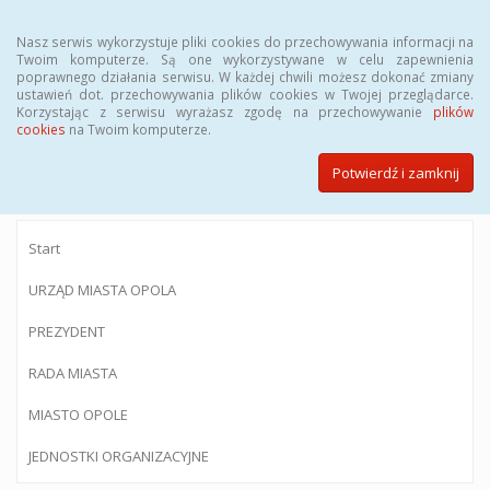
Menu
Nasz serwis wykorzystuje pliki cookies do przechowywania informacji na
Twoim komputerze. Są one wykorzystywane w celu zapewnienia
poprawnego działania serwisu. W każdej chwili możesz dokonać zmiany
ustawień dot. przechowywania plików cookies w Twojej przeglądarce.
Korzystając z serwisu wyrażasz zgodę na przechowywanie
plików
BIULETYN INFORMACJI PUBLICZNEJ
cookies
na Twoim komputerze.
Urzędu Miasta Opola
Potwierdź i zamknij
Start
URZĄD MIASTA OPOLA
PREZYDENT
RADA MIASTA
MIASTO OPOLE
JEDNOSTKI ORGANIZACYJNE