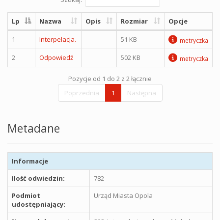
Lp
Nazwa
Opis
Rozmiar
Opcje
1
Interpelacja.
51 KB
metryczka
2
Odpowiedź
502 KB
metryczka
Pozycje od 1 do 2 z 2 łącznie
Poprzednia
1
Następna
Metadane
Informacje
Ilość odwiedzin:
782
Podmiot
Urząd Miasta Opola
udostępniający: