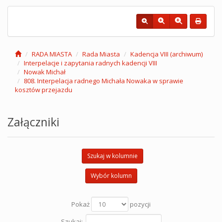
RADA MIASTA
Rada Miasta
Kadencja VIII (archiwum)
Interpelacje i zapytania radnych kadencji VIII
Nowak Michał
808. Interpelacja radnego Michała Nowaka w sprawie
kosztów przejazdu
Załączniki
Szukaj w kolumnie
Wybór kolumn
Pokaż
pozycji
Szukaj: