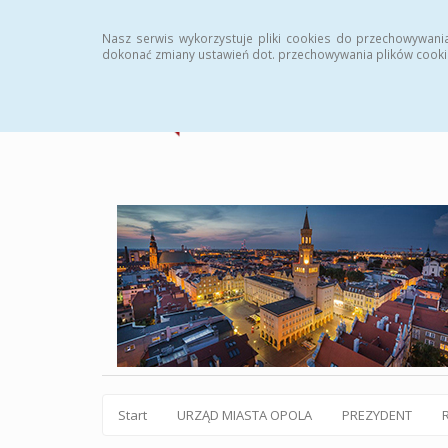
Statystyki
Instrukcja
Rejestr zmian
Archiw
Nasz serwis wykorzystuje pliki cookies do przechowywani
dokonać zmiany ustawień dot. przechowywania plików cooki
Start
URZĄD MIASTA OPOLA
PREZYDENT