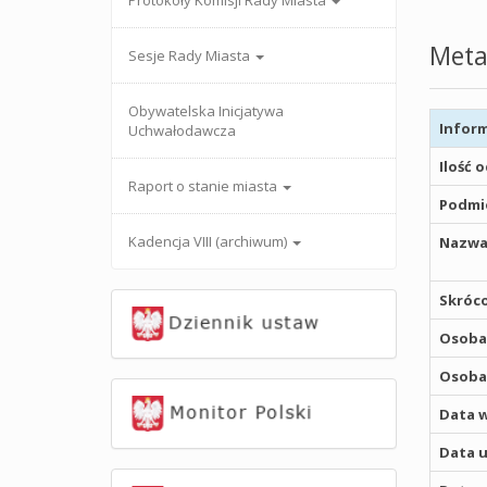
Protokoły Komisji Rady Miasta
Meta
Sesje Rady Miasta
Obywatelska Inicjatywa
Inform
Uchwałodawcza
Ilość 
Raport o stanie miasta
Podmio
Kadencja VIII (archiwum)
Nazwa
Skróco
Osoba,
Osoba,
Data w
Data u