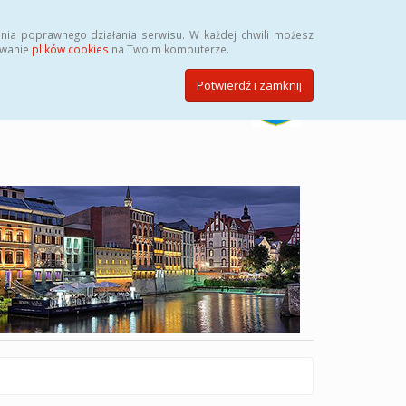
Szukaj
nia poprawnego działania serwisu. W każdej chwili możesz
ywanie
plików cookies
na Twoim komputerze.
Potwierdź i zamknij