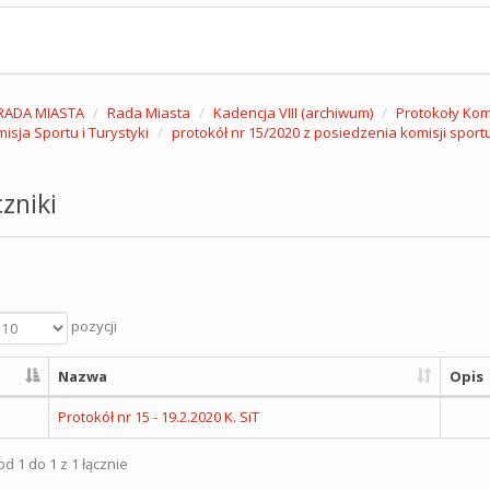
RADA MIASTA
Rada Miasta
Kadencja VIII (archiwum)
Protokoły Komi
isja Sportu i Turystyki
protokół nr 15/2020 z posiedzenia komisji sportu 
zniki
pozycji
Nazwa
Opis
Protokół nr 15 - 19.2.2020 K. SiT
d 1 do 1 z 1 łącznie