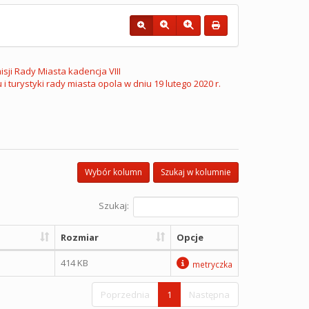
sji Rady Miasta kadencja VIII
i turystyki rady miasta opola w dniu 19 lutego 2020 r.
Wybór kolumn
Szukaj w kolumnie
Szukaj:
Rozmiar
Opcje
414 KB
metryczka
Poprzednia
1
Następna