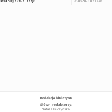
statniej aktualizacji:
08.08.2022 09:13:46
Redakcja biuletynu
Główni redaktorzy:
Natalia Buczyńska