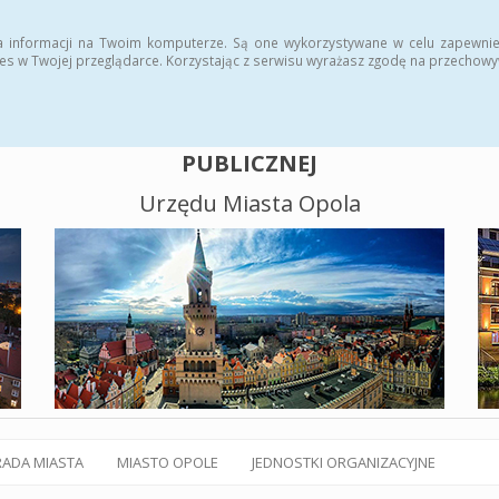
alny BIP
Polityka plików cookies
a informacji na Twoim komputerze. Są one wykorzystywane w celu zapewnie
es w Twojej przeglądarce. Korzystając z serwisu wyrażasz zgodę na przechow
BIULETYN INFORMACJI
PUBLICZNEJ
Urzędu Miasta Opola
RADA MIASTA
MIASTO OPOLE
JEDNOSTKI ORGANIZACYJNE