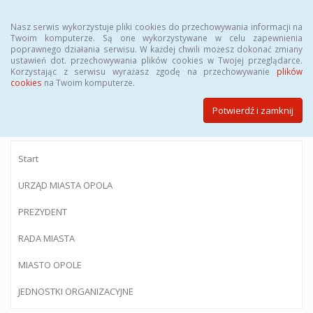
Menu
Nasz serwis wykorzystuje pliki cookies do przechowywania informacji na
Twoim komputerze. Są one wykorzystywane w celu zapewnienia
poprawnego działania serwisu. W każdej chwili możesz dokonać zmiany
ustawień dot. przechowywania plików cookies w Twojej przeglądarce.
Korzystając z serwisu wyrażasz zgodę na przechowywanie
plików
BIULETYN INFORMACJI PUBLICZNEJ
cookies
na Twoim komputerze.
Urzędu Miasta Opola
Potwierdź i zamknij
Start
URZĄD MIASTA OPOLA
PREZYDENT
RADA MIASTA
MIASTO OPOLE
JEDNOSTKI ORGANIZACYJNE