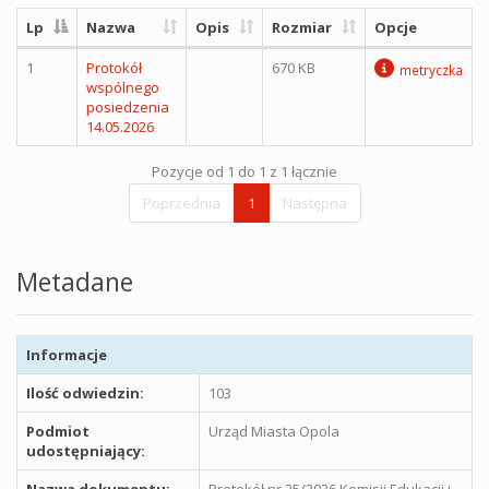
Lp
Nazwa
Opis
Rozmiar
Opcje
1
Protokół
670 KB
metryczka
wspólnego
posiedzenia
14.05.2026
Pozycje od 1 do 1 z 1 łącznie
Poprzednia
1
Następna
Metadane
Informacje
Ilość odwiedzin:
103
Podmiot
Urząd Miasta Opola
udostępniający:
Nazwa dokumentu:
Protokół nr 25/2026 Komisji Edukacji i