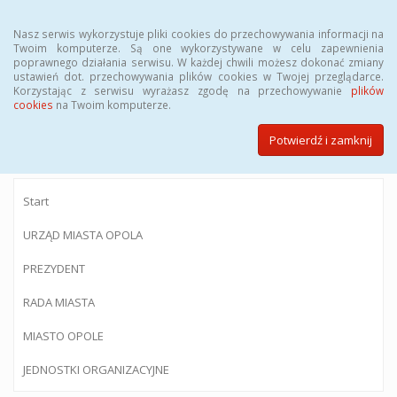
Menu
Nasz serwis wykorzystuje pliki cookies do przechowywania informacji na
Twoim komputerze. Są one wykorzystywane w celu zapewnienia
poprawnego działania serwisu. W każdej chwili możesz dokonać zmiany
ustawień dot. przechowywania plików cookies w Twojej przeglądarce.
Korzystając z serwisu wyrażasz zgodę na przechowywanie
plików
BIULETYN INFORMACJI PUBLICZNEJ
cookies
na Twoim komputerze.
Urzędu Miasta Opola
Potwierdź i zamknij
Start
URZĄD MIASTA OPOLA
PREZYDENT
RADA MIASTA
MIASTO OPOLE
JEDNOSTKI ORGANIZACYJNE