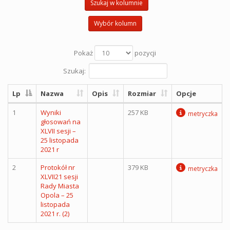
Szukaj w kolumnie
Wybór kolumn
Pokaż
pozycji
Szukaj:
Lp
Nazwa
Opis
Rozmiar
Opcje
1
Wyniki
257 KB
metryczka
głosowań na
XLVII sesji –
25 listopada
2021 r
2
Protokół nr
379 KB
metryczka
XLVII21 sesji
Rady Miasta
Opola – 25
listopada
2021 r. (2)