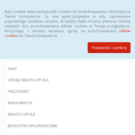
Menu
Nasz serwis wykorzystuje pliki cookies do przechowywania informacji na
Twoim komputerze. Są one wykorzystywane w celu zapewnienia
poprawnego działania serwisu. W każdej chwili możesz dokonać zmiany
ustawień dot. przechowywania plików cookies w Twojej przeglądarce.
Korzystając z serwisu wyrażasz zgodę na przechowywanie
plików
BIULETYN INFORMACJI PUBLICZNEJ
cookies
na Twoim komputerze.
Urzędu Miasta Opola
Potwierdź i zamknij
Start
URZĄD MIASTA OPOLA
PREZYDENT
RADA MIASTA
MIASTO OPOLE
JEDNOSTKI ORGANIZACYJNE