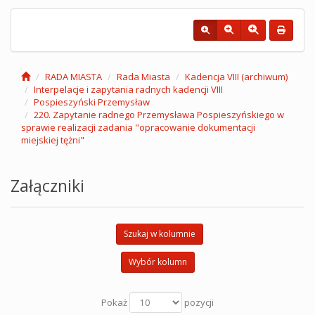
RADA MIASTA
Rada Miasta
Kadencja VIII (archiwum)
Interpelacje i zapytania radnych kadencji VIII
Pospieszyński Przemysław
220. Zapytanie radnego Przemysława Pospieszyńskiego w
sprawie realizacji zadania "opracowanie dokumentacji
miejskiej tężni"
Załączniki
Szukaj w kolumnie
Wybór kolumn
Pokaż
pozycji