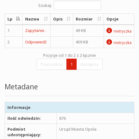
Szukaj:
Lp
Nazwa
Opis
Rozmiar
Opcje
1
Zapytanie .
49 KB
metryczka
2
Odpowiedź
459 KB
metryczka
Pozycje od 1 do 2 z 2 łącznie
Poprzednia
1
Następna
Metadane
Informacje
Ilość odwiedzin:
876
Podmiot
Urząd Miasta Opola
udostępniający: