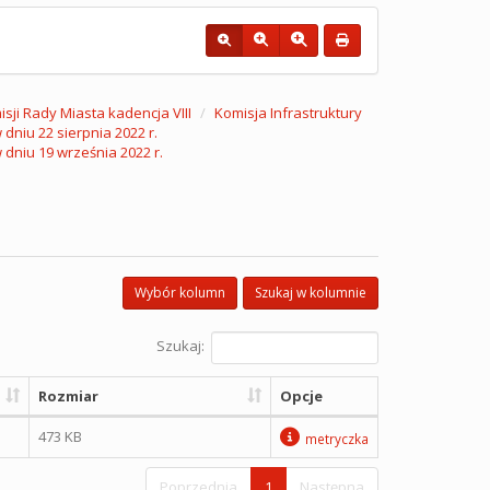
sji Rady Miasta kadencja VIII
Komisja Infrastruktury
dniu 22 sierpnia 2022 r.
 dniu 19 września 2022 r.
Wybór kolumn
Szukaj w kolumnie
Szukaj:
Rozmiar
Opcje
473 KB
metryczka
Poprzednia
1
Następna