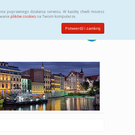
Szukaj
nia poprawnego działania serwisu. W każdej chwili możesz
ywanie
plików cookies
na Twoim komputerze.
Potwierdź i zamknij