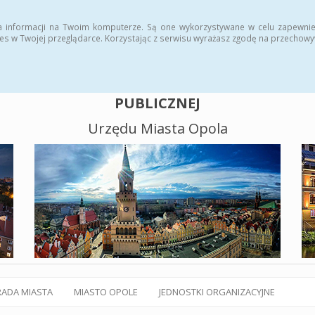
alny BIP
Polityka plików cookies
a informacji na Twoim komputerze. Są one wykorzystywane w celu zapewnie
es w Twojej przeglądarce. Korzystając z serwisu wyrażasz zgodę na przechow
BIULETYN INFORMACJI
PUBLICZNEJ
Urzędu Miasta Opola
RADA MIASTA
MIASTO OPOLE
JEDNOSTKI ORGANIZACYJNE