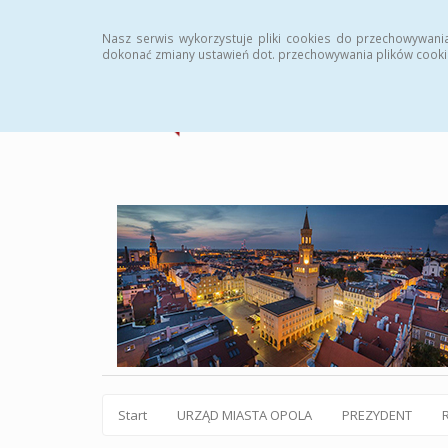
Statystyki
Instrukcja
Rejestr zmian
Archiw
Nasz serwis wykorzystuje pliki cookies do przechowywani
dokonać zmiany ustawień dot. przechowywania plików cooki
Start
URZĄD MIASTA OPOLA
PREZYDENT