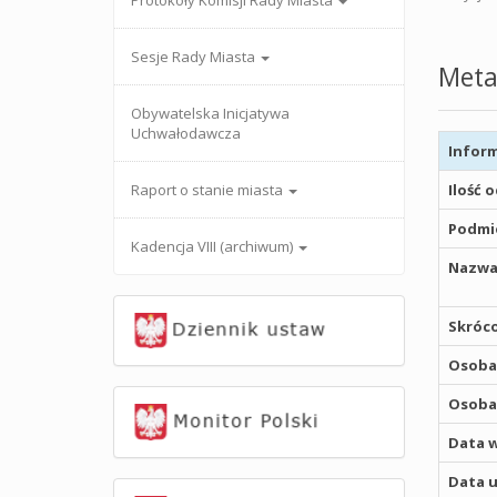
Protokoły Komisji Rady Miasta
Sesje Rady Miasta
Meta
Obywatelska Inicjatywa
Uchwałodawcza
Inform
Raport o stanie miasta
Ilość 
Podmio
Kadencja VIII (archiwum)
Nazwa
Skróco
Osoba,
Osoba,
Data w
Data u