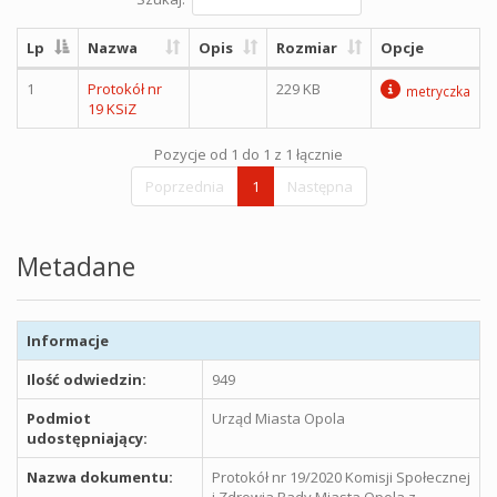
Lp
Nazwa
Opis
Rozmiar
Opcje
1
Protokół nr
229 KB
metryczka
19 KSiZ
Pozycje od 1 do 1 z 1 łącznie
Poprzednia
1
Następna
Metadane
Informacje
Ilość odwiedzin:
949
Podmiot
Urząd Miasta Opola
udostępniający:
Nazwa dokumentu:
Protokół nr 19/2020 Komisji Społecznej
i Zdrowia Rady Miasta Opola z