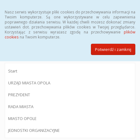
Menu
Nasz serwis wykorzystuje pliki cookies do przechowywania informacji na
Twoim komputerze. Są one wykorzystywane w celu zapewnienia
poprawnego działania serwisu. W każdej chwili możesz dokonać zmiany
ustawień dot. przechowywania plików cookies w Twojej przeglądarce.
Korzystając z serwisu wyrażasz zgodę na przechowywanie
plików
BIULETYN INFORMACJI PUBLICZNEJ
cookies
na Twoim komputerze.
Urzędu Miasta Opola
Potwierdź i zamknij
Start
URZĄD MIASTA OPOLA
PREZYDENT
RADA MIASTA
MIASTO OPOLE
JEDNOSTKI ORGANIZACYJNE