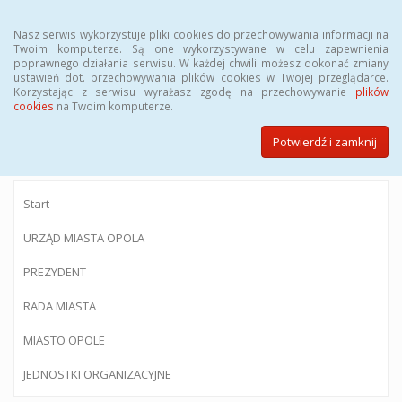
Menu
Nasz serwis wykorzystuje pliki cookies do przechowywania informacji na
Twoim komputerze. Są one wykorzystywane w celu zapewnienia
poprawnego działania serwisu. W każdej chwili możesz dokonać zmiany
ustawień dot. przechowywania plików cookies w Twojej przeglądarce.
Korzystając z serwisu wyrażasz zgodę na przechowywanie
plików
BIULETYN INFORMACJI PUBLICZNEJ
cookies
na Twoim komputerze.
Urzędu Miasta Opola
Potwierdź i zamknij
Start
URZĄD MIASTA OPOLA
PREZYDENT
RADA MIASTA
MIASTO OPOLE
JEDNOSTKI ORGANIZACYJNE