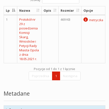
Lp
Nazwa
Opis
Rozmiar
Opcje
1
Protokół nr
469 KB
metryczka
29 z
posiedzenia
Komisji
Skarg,
Wniosków i
Petycji Rady
Miasta Opola
z dnia
18.05.2021 r.
Pozycje od 1 do 1 z 1 łącznie
Poprzednia
1
Następna
Metadane