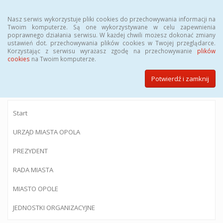
Menu
Nasz serwis wykorzystuje pliki cookies do przechowywania informacji na
Twoim komputerze. Są one wykorzystywane w celu zapewnienia
poprawnego działania serwisu. W każdej chwili możesz dokonać zmiany
ustawień dot. przechowywania plików cookies w Twojej przeglądarce.
Korzystając z serwisu wyrażasz zgodę na przechowywanie
plików
BIULETYN INFORMACJI PUBLICZNEJ
cookies
na Twoim komputerze.
Urzędu Miasta Opola
Potwierdź i zamknij
Start
URZĄD MIASTA OPOLA
PREZYDENT
RADA MIASTA
MIASTO OPOLE
JEDNOSTKI ORGANIZACYJNE