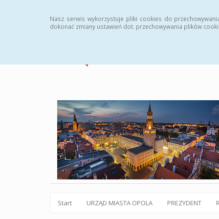
Statystyki
Instrukcja
Rejestr zmian
Archiw
Nasz serwis wykorzystuje pliki cookies do przechowywani
dokonać zmiany ustawień dot. przechowywania plików cooki
Start
URZĄD MIASTA OPOLA
PREZYDENT