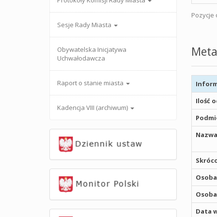
Protokoły Komisji Rady Miasta
Pozycje o
Sesje Rady Miasta
Meta
Obywatelska Inicjatywa
Uchwałodawcza
Raport o stanie miasta
Inform
Ilość 
Kadencja VIII (archiwum)
Podmio
Nazwa
Skróco
Osoba,
Osoba,
Data w