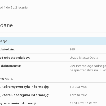
d 1 do 2 z 2 łącznie
dane
acje
odwiedzin:
999
t udostępniający:
Urząd Miasta Opola
 dokumentu:
259. Interpelacja radne
bezpieczeństwa na ul. W
ny opis:
 która wytworzyła informację:
Teresa Muc
 która udostępnia informację:
Teresa Muc
ytworzenia informacji:
18.01.2023 11:03:27