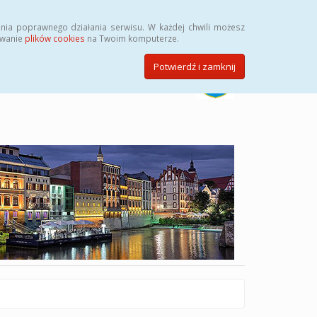
Szukaj
nia poprawnego działania serwisu. W każdej chwili możesz
ywanie
plików cookies
na Twoim komputerze.
Potwierdź i zamknij