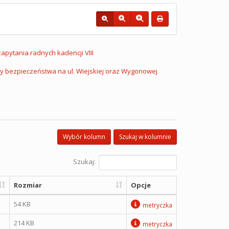
 zapytania radnych kadencji VIII
y bezpieczeństwa na ul. Wiejskiej oraz Wygonowej
Wybór kolumn
Szukaj w kolumnie
Szukaj:
Rozmiar
Opcje
54 KB
metryczka
214 KB
metryczka