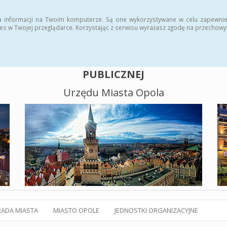
alny BIP
Polityka plików cookies
a informacji na Twoim komputerze. Są one wykorzystywane w celu zapewnie
es w Twojej przeglądarce. Korzystając z serwisu wyrażasz zgodę na przechow
BIULETYN INFORMACJI
PUBLICZNEJ
Urzędu Miasta Opola
RADA MIASTA
MIASTO OPOLE
JEDNOSTKI ORGANIZACYJNE