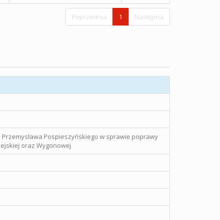
Poprzednia
1
Następna
go Przemysława Pospieszyńskiego w sprawie poprawy
iejskiej oraz Wygonowej