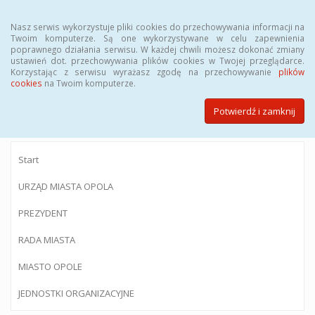
Menu
Nasz serwis wykorzystuje pliki cookies do przechowywania informacji na
Twoim komputerze. Są one wykorzystywane w celu zapewnienia
poprawnego działania serwisu. W każdej chwili możesz dokonać zmiany
ustawień dot. przechowywania plików cookies w Twojej przeglądarce.
Korzystając z serwisu wyrażasz zgodę na przechowywanie
plików
BIULETYN INFORMACJI PUBLICZNEJ
cookies
na Twoim komputerze.
Urzędu Miasta Opola
Potwierdź i zamknij
Start
URZĄD MIASTA OPOLA
PREZYDENT
RADA MIASTA
MIASTO OPOLE
JEDNOSTKI ORGANIZACYJNE