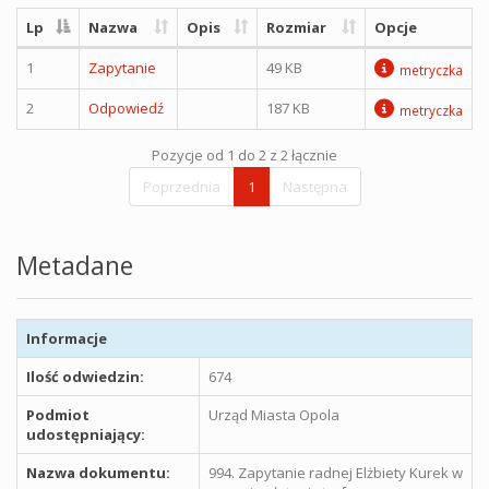
Lp
Nazwa
Opis
Rozmiar
Opcje
1
Zapytanie
49 KB
metryczka
2
Odpowiedź
187 KB
metryczka
Pozycje od 1 do 2 z 2 łącznie
Poprzednia
1
Następna
Metadane
Informacje
Ilość odwiedzin:
674
Podmiot
Urząd Miasta Opola
udostępniający:
Nazwa dokumentu:
994. Zapytanie radnej Elżbiety Kurek w