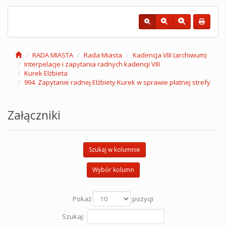
RADA MIASTA
Rada Miasta
Kadencja VIII (archiwum)
Interpelacje i zapytania radnych kadencji VIII
Kurek Elżbieta
994. Zapytanie radnej Elżbiety Kurek w sprawie płatnej strefy
Załączniki
Szukaj w kolumnie
Wybór kolumn
Pokaż
pozycji
Szukaj: