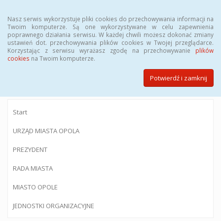
Menu
Nasz serwis wykorzystuje pliki cookies do przechowywania informacji na
Twoim komputerze. Są one wykorzystywane w celu zapewnienia
poprawnego działania serwisu. W każdej chwili możesz dokonać zmiany
ustawień dot. przechowywania plików cookies w Twojej przeglądarce.
Korzystając z serwisu wyrażasz zgodę na przechowywanie
plików
BIULETYN INFORMACJI PUBLICZNEJ
cookies
na Twoim komputerze.
Urzędu Miasta Opola
Potwierdź i zamknij
Start
URZĄD MIASTA OPOLA
PREZYDENT
RADA MIASTA
MIASTO OPOLE
JEDNOSTKI ORGANIZACYJNE