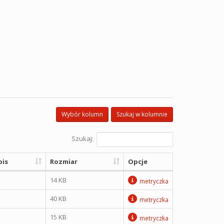
Wybór kolumn
Szukaj w kolumnie
Szukaj:
is
Rozmiar
Opcje
14 KB
metryczka
40 KB
metryczka
15 KB
metryczka