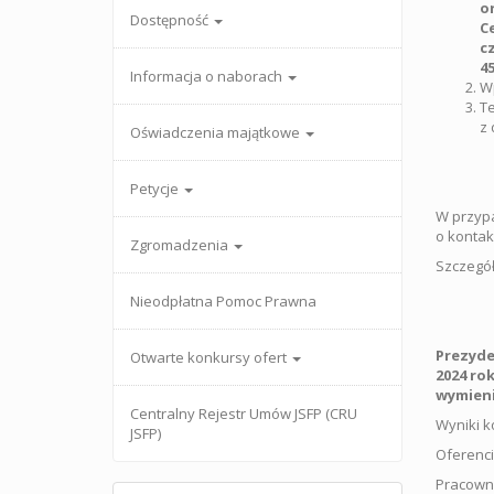
o
Dostępność
C
cz
4
Informacja o naborach
Wp
Te
z 
Oświadczenia majątkowe
Petycje
W przypa
o kontak
Zgromadzenia
Szczegół
Nieodpłatna Pomoc Prawna
Prezyde
Otwarte konkursy ofert
2024 ro
wymieni
Centralny Rejestr Umów JSFP (CRU
Wyniki k
JSFP)
Oferenci
Pracowni