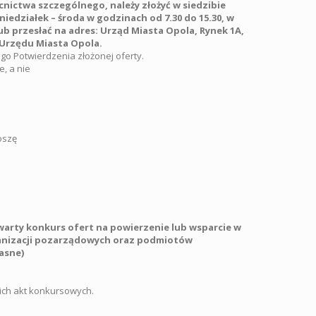
nictwa szczególnego, należy złożyć w siedzibie
niedziałek – środa w godzinach od 7.30 do 15.30, w
lub przesłać na adres: Urząd Miasta Opola, Rynek 1A,
 Urzędu Miasta Opola.
o Potwierdzenia złożonej oferty.
, a nie
oszę
twarty konkurs ofert na
powierzenie lub wsparcie w
organizacji pozarządowych oraz podmiotów
asne)
ich akt konkursowych.