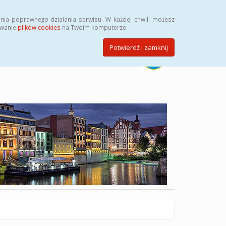
Szukaj
nia poprawnego działania serwisu. W każdej chwili możesz
ywanie
plików cookies
na Twoim komputerze.
Potwierdź i zamknij