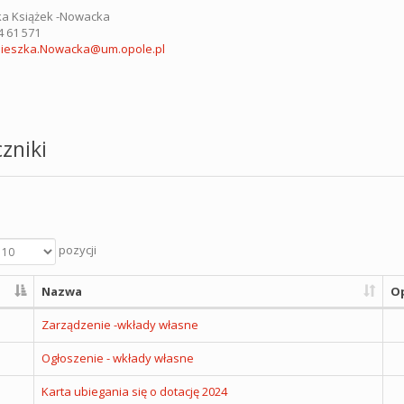
ka Książek -Nowacka
44 61 571
ieszka.Nowacka@um.opole.pl
zniki
pozycji
Nazwa
Op
Zarządzenie -wkłady własne
Ogłoszenie - wkłady własne
Karta ubiegania się o dotację 2024