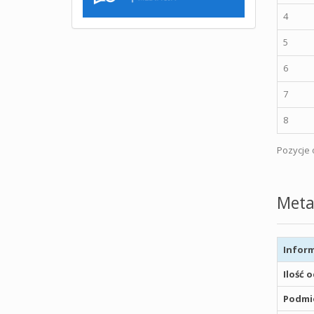
4
5
6
7
8
Pozycje o
Meta
Inform
Ilość 
Podmio