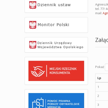
Agniesz
tel. 77/ 
mail:
Agn
Załąc
Pokaż
Lp
1
2
3