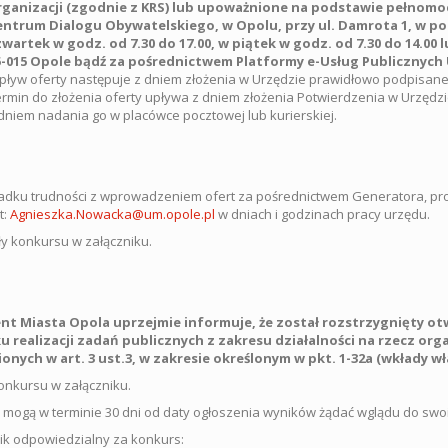
rganizacji (zgodnie z KRS) lub upoważnione na podstawie pełnomoc
entrum Dialogu Obywatelskiego, w Opolu, przy ul. Damrota 1,
w po
wartek w godz. od 7.30 do 17.00, w piątek w godz. od 7.30 do 14.00 
5-015 Opole
bądź za pośrednictwem Platformy e-Usług Publicznych
ływ oferty następuje z dniem złożenia w Urzędzie prawidłowo podpisaneg
rmin do złożenia oferty upływa z dniem złożenia Potwierdzenia w Urzędzie
dniem nadania go w placówce pocztowej lub kurierskiej.
dku trudności z wprowadzeniem ofert za pośrednictwem Generatora, pr
t:
Agnieszka.Nowacka@um.opole.pl
w dniach i godzinach pracy urzędu.
y konkursu w załączniku.
nt Miasta Opola uprzejmie informuje, że został rozstrzygnięty o
ku realizacji zadań publicznych z zakresu działalności na rzecz 
onych w art. 3 ust.3, w zakresie określonym w pkt. 1-32a (wkłady wł
onkursu w załączniku.
 mogą w terminie 30 dni od daty ogłoszenia wyników żądać wglądu do swo
k odpowiedzialny za konkurs: