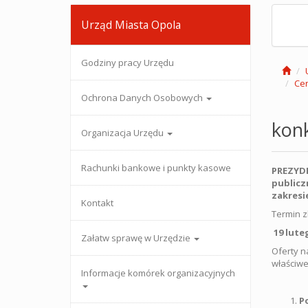
Urząd Miasta Opola
Godziny pracy Urzędu
Cen
Ochrona Danych Osobowych
kon
Organizacja Urzędu
Rachunki bankowe i punkty kasowe
PREZYDE
publicz
zakresi
Kontakt
Termin z
19 lute
Załatw sprawę w Urzędzie
Oferty n
właściwe
Informacje komórek organizacyjnych
P