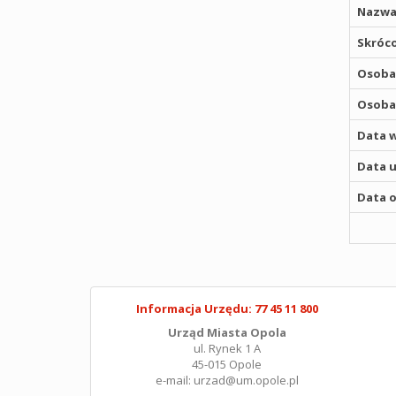
Nazwa
Skróco
Osoba,
Osoba,
Data w
Data u
Data o
Informacja Urzędu: 77 45 11 800
Urząd Miasta Opola
ul. Rynek 1 A
45-015 Opole
e-mail: urzad@um.opole.pl