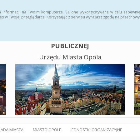
alny BIP
Polityka plików cookies
a informacji na Twoim komputerze. Są one wykorzystywane w celu zapewnie
es w Twojej przeglądarce. Korzystając z serwisu wyrażasz zgodę na przechow
BIULETYN INFORMACJI
PUBLICZNEJ
Urzędu Miasta Opola
RADA MIASTA
MIASTO OPOLE
JEDNOSTKI ORGANIZACYJNE