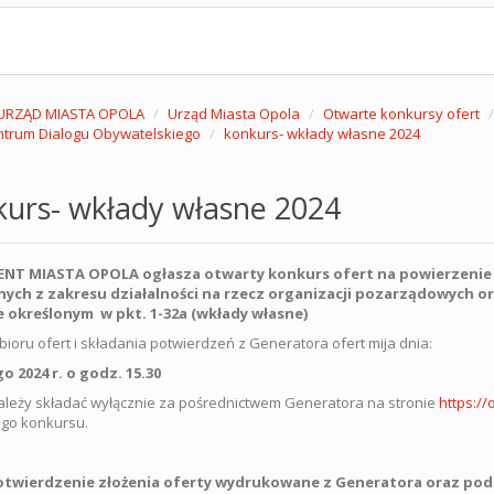
URZĄD MIASTA OPOLA
Urząd Miasta Opola
Otwarte konkursy ofert
trum Dialogu Obywatelskiego
konkurs- wkłady własne 2024
kurs- wkłady własne 2024
NT MIASTA OPOLA ogłasza otwarty konkurs ofert na powierzenie lu
nych z zakresu działalności na rzecz organizacji pozarządowych o
e określonym w pkt. 1-32a (wkłady własne)
bioru ofert i składania potwierdzeń z Generatora ofert mija dnia:
go 2024 r. o godz. 15.30
ależy składać wyłącznie za pośrednictwem Generatora na stronie
https://
go konkursu.
otwierdzenie złożenia oferty wydrukowane z Generatora oraz pod