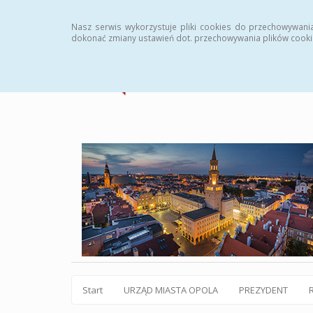
Statystyki
Instrukcja
Rejestr zmian
Archiw
Nasz serwis wykorzystuje pliki cookies do przechowywani
dokonać zmiany ustawień dot. przechowywania plików cooki
Start
URZĄD MIASTA OPOLA
PREZYDENT