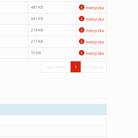
487 KB
metryczka
361 KB
metryczka
214 KB
metryczka
217 KB
metryczka
15 KB
metryczka
Poprzednia
1
Następna