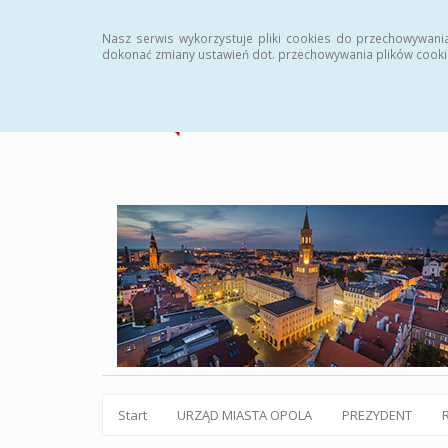
Statystyki
Instrukcja
Rejestr zmian
Archiw
Nasz serwis wykorzystuje pliki cookies do przechowywani
dokonać zmiany ustawień dot. przechowywania plików cooki
Start
URZĄD MIASTA OPOLA
PREZYDENT