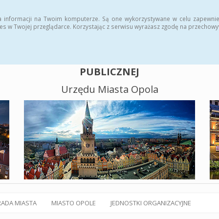
alny BIP
Polityka plików cookies
a informacji na Twoim komputerze. Są one wykorzystywane w celu zapewnie
es w Twojej przeglądarce. Korzystając z serwisu wyrażasz zgodę na przechow
BIULETYN INFORMACJI
PUBLICZNEJ
Urzędu Miasta Opola
RADA MIASTA
MIASTO OPOLE
JEDNOSTKI ORGANIZACYJNE