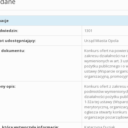
dane
acje
odwiedzin:
1301
t udostępniający:
Urząd Miasta Opola
 dokumentu:
Konkurs ofert na powierz
zakresu działalności na
wymienionych w art. 3 ust.
pożytku publicznego i o w
ustawy (Wsparcie organi
organizacyjną, promocyjn
ny opis:
Konkurs ofert z zakresu 
podmiotów wymienionych w 
działalności pożytku publ
1-32a tej ustawy (Wspar
merytoryczną, organizacy
ogłasza otwarty konkurs 
organizacje pozarządowe
 która wytworzyła informację:
Katarzyna Duziak