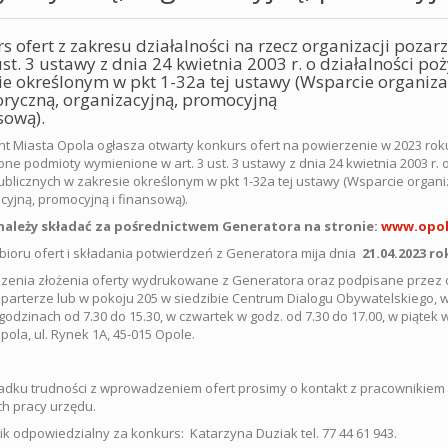
s ofert z zakresu działalności na rzecz organizacji po
 ust. 3 ustawy z dnia 24 kwietnia 2003 r. o działalności po
ie określonym w pkt 1-32a tej ustawy (Wsparcie organi
ryczną, organizacyjną, promocyjną
sową).
t Miasta Opola ogłasza otwarty konkurs ofert na powierzenie w 2023 roku
ne podmioty wymienione w art. 3 ust. 3 ustawy z dnia 24 kwietnia 2003 r. o
blicznych w zakresie określonym w pkt 1-32a tej ustawy (Wsparcie orga
cyjną, promocyjną i finansową).
należy składać za pośrednictwem Generatora na stronie:
www.opol
bioru ofert i składania potwierdzeń z Generatora mija dnia
21.04.2023 ro
zenia złożenia oferty wydrukowane z Generatora oraz podpisane przez o
 parterze lub w pokoju 205 w siedzibie Centrum Dialogu Obywatelskiego, w 
godzinach od 7.30 do 15.30, w czwartek w godz. od 7.30 do 17.00, w piątek 
pola, ul. Rynek 1A, 45-015 Opole.
dku trudności z wprowadzeniem ofert prosimy o kontakt z pracownikiem
h pracy urzędu.
k odpowiedzialny za konkurs: Katarzyna Duziak tel. 77 44 61 943.