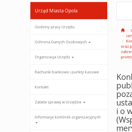
Urząd Miasta Opola
Godziny pracy Urzędu
cen
Kon
Ochrona Danych Osobowych
oraz p
zakres
Organizacja Urzędu
promoc
Rachunki bankowe i punkty kasowe
Konk
publ
Kontakt
poz
usta
Załatw sprawę w Urzędzie
i o 
(Ws
Informacje komórek organizacyjnych
mery