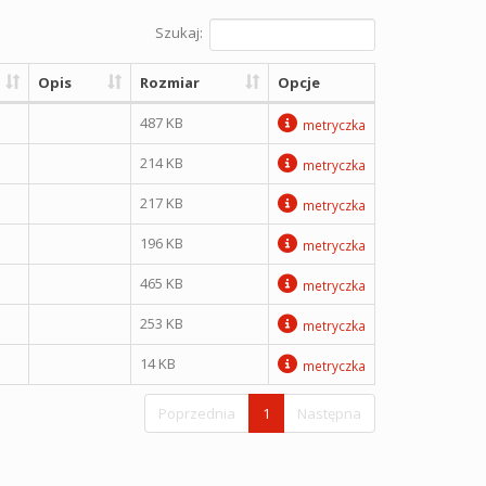
Szukaj:
Opis
Rozmiar
Opcje
487 KB
metryczka
214 KB
metryczka
217 KB
metryczka
196 KB
metryczka
465 KB
metryczka
253 KB
metryczka
14 KB
metryczka
Poprzednia
1
Następna