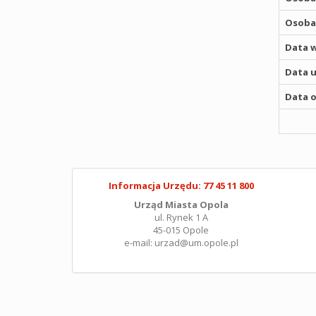
Osoba,
Data w
Data u
Data o
Informacja Urzędu: 77 45 11 800
Urząd Miasta Opola
ul. Rynek 1 A
45-015 Opole
e-mail: urzad@um.opole.pl