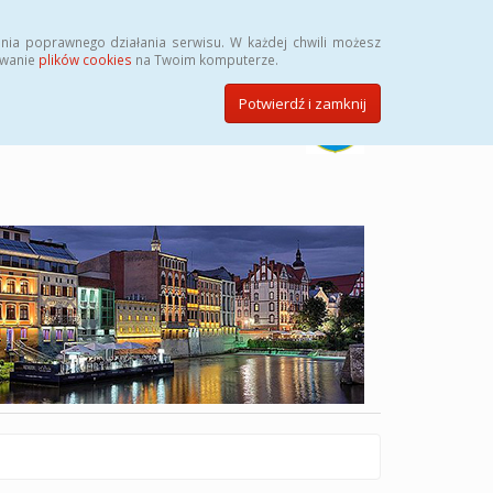
Szukaj
nia poprawnego działania serwisu. W każdej chwili możesz
ywanie
plików cookies
na Twoim komputerze.
Potwierdź i zamknij