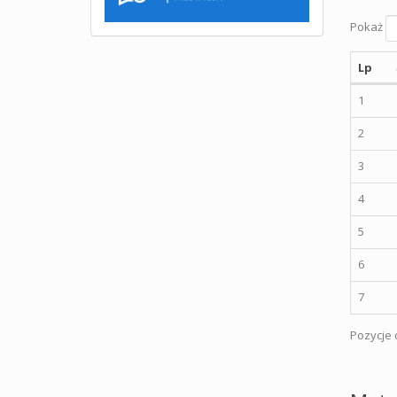
Pokaż
Lp
1
2
3
4
5
6
7
Pozycje o