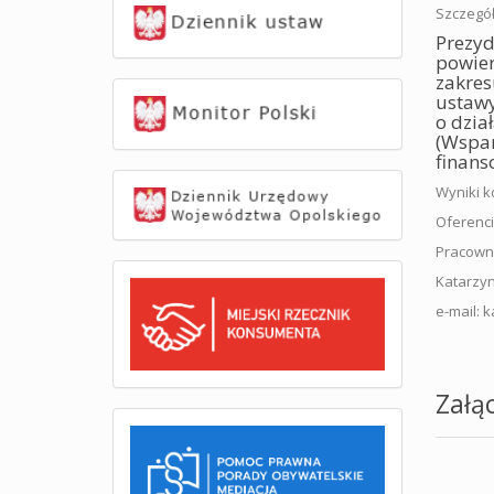
Szczegół
Prezyd
powier
zakres
ustawy
o dzia
(Wspar
finans
Wyniki k
Oferenci
Pracowni
Katarzyn
e-mail: 
Załąc