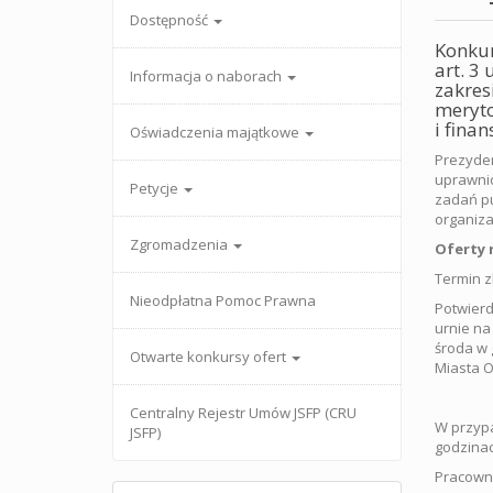
Dostępność
Konkur
art. 3
Informacja o naborach
zakres
meryto
i finan
Oświadczenia majątkowe
Prezyden
uprawnio
Petycje
zadań pu
organiza
Zgromadzenia
Oferty 
Termin z
Nieodpłatna Pomoc Prawna
Potwierd
urnie na
środa w 
Otwarte konkursy ofert
Miasta O
Centralny Rejestr Umów JSFP (CRU
W przypa
JSFP)
godzinac
Pracowni