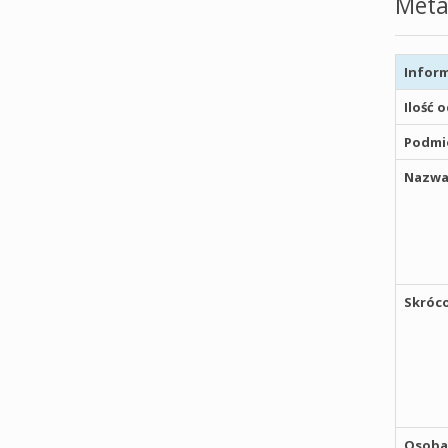
Meta
Inform
Ilość 
Podmio
Nazwa
Skróco
Osoba,