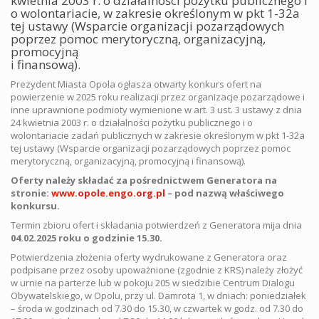
kwietnia 2003 r. o działalności pożytku publicznego i
o wolontariacie, w zakresie określonym w pkt 1-32a
tej ustawy (Wsparcie organizacji pozarządowych
poprzez pomoc merytoryczną, organizacyjną,
promocyjną
i finansową).
Prezydent Miasta Opola ogłasza otwarty konkurs ofert na
powierzenie w 2025 roku realizacji przez organizacje pozarządowe i
inne uprawnione podmioty wymienione w art. 3 ust. 3 ustawy z dnia
24 kwietnia 2003 r. o działalności pożytku publicznego i o
wolontariacie zadań publicznych w zakresie określonym w pkt 1-32a
tej ustawy (Wsparcie organizacji pozarządowych poprzez pomoc
merytoryczną, organizacyjną, promocyjną i finansową).
Oferty należy składać za pośrednictwem Generatora na
stronie:
www.opole.engo.org.pl
– pod nazwą właściwego
konkursu.
Termin zbioru ofert i składania potwierdzeń z Generatora mija dnia
04.02.2025 roku o godzinie 15.30.
Potwierdzenia złożenia oferty wydrukowane z Generatora oraz
podpisane przez osoby upoważnione (zgodnie z KRS) należy złożyć
w urnie na parterze lub w pokoju 205 w siedzibie Centrum Dialogu
Obywatelskiego, w Opolu, przy ul. Damrota 1, w dniach: poniedziałek
– środa w godzinach od 7.30 do 15.30, w czwartek w godz. od 7.30 do