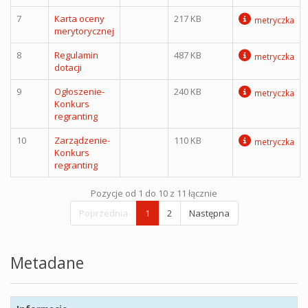
7
Karta oceny
217 KB
metryczka
merytorycznej
8
Regulamin
487 KB
metryczka
dotacji
9
Ogłoszenie-
240 KB
metryczka
Konkurs
regranting
10
Zarządzenie-
110 KB
metryczka
Konkurs
regranting
Pozycje od 1 do 10 z 11 łącznie
Poprzednia
1
2
Następna
Metadane