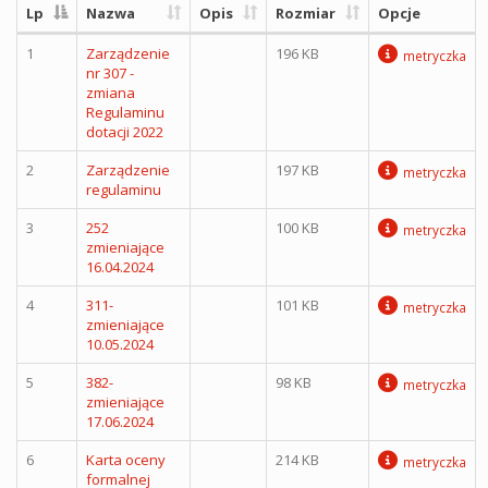
Lp
Nazwa
Opis
Rozmiar
Opcje
1
Zarządzenie
196 KB
metryczka
nr 307 -
zmiana
Regulaminu
dotacji 2022
2
Zarządzenie
197 KB
metryczka
regulaminu
3
252
100 KB
metryczka
zmieniające
16.04.2024
4
311-
101 KB
metryczka
zmieniające
10.05.2024
5
382-
98 KB
metryczka
zmieniające
17.06.2024
6
Karta oceny
214 KB
metryczka
formalnej