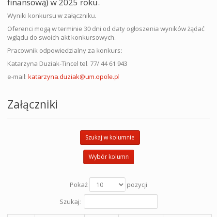
finansową)
w 2025 roku
.
Wyniki konkursu w załączniku.
Oferenci mogą w terminie 30 dni od daty ogłoszenia wyników żądać
wglądu do swoich akt konkursowych.
Pracownik odpowiedzialny za konkurs:
Katarzyna Duziak-Tincel
tel. 77/ 44 61 943
e-mail:
katarzyna.duziak@um.opole.pl
Załączniki
Szukaj w kolumnie
Wybór kolumn
Pokaż
pozycji
Szukaj: