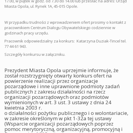
17.00, w piątek w godz. od 7.30 do 14.00 lub przesłać na adres: Urząd
Miasta Opola, ul. Rynek 1A, 45-015 Opole.
W przypadku trudności z wprowadzeniem ofert prosimy o kontakt z
pracownikiem Centrum Dialogu Obywatelskiego codziennie w
godzinach pracy urzędu.
Pracownik odpowiedzialny za konkurs: Katarzyna Duziak-Tincel tel.
77 44 61 943.
Szczegóły konkursu w załączniku.
Prezydent Miasta Opola uprzejmie informuje, że
został rozstrzygnięty otwarty konkurs ofert na
powierzenie
realizacji przez organizacje
pozarządowe i inne uprawnione podmioty zadań
publicznych z zakresu
działalności na rzecz
organizacji pozarządowych oraz podmiotów
wymienionych w art. 3 ust. 3 ustawy z dnia 24
kwietnia 2003 r.
o działalności pożytku publicznego i o wolontariacie,
w zakresie określonym w pkt 1-32a tej ustawy
(Wsparcie organizacji pozarządowych poprzez
pomoc merytoryczną, organizacyjną, promocyjną i