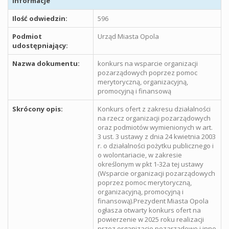
Informacje
Ilość odwiedzin:
596
Podmiot
Urząd Miasta Opola
udostępniający:
Nazwa dokumentu:
konkurs na wsparcie organizacji
pozarządowych poprzez pomoc
merytoryczną, organizacyjną,
promocyjną i finansową
Skrócony opis:
Konkurs ofert z zakresu działalności
na rzecz organizacji pozarządowych
oraz podmiotów wymienionych w art.
3 ust. 3 ustawy z dnia 24 kwietnia 2003
r. o działalności pożytku publicznego i
o wolontariacie, w zakresie
określonym w pkt 1-32a tej ustawy
(Wsparcie organizacji pozarządowych
poprzez pomoc merytoryczną,
organizacyjną, promocyjną i
finansową).Prezydent Miasta Opola
ogłasza otwarty konkurs ofert na
powierzenie w 2025 roku realizacji
przez organizacje pozarządowe i inne