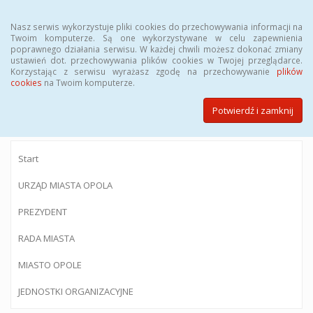
Menu
Nasz serwis wykorzystuje pliki cookies do przechowywania informacji na
Twoim komputerze. Są one wykorzystywane w celu zapewnienia
poprawnego działania serwisu. W każdej chwili możesz dokonać zmiany
ustawień dot. przechowywania plików cookies w Twojej przeglądarce.
Korzystając z serwisu wyrażasz zgodę na przechowywanie
plików
BIULETYN INFORMACJI PUBLICZNEJ
cookies
na Twoim komputerze.
Urzędu Miasta Opola
Potwierdź i zamknij
Start
URZĄD MIASTA OPOLA
PREZYDENT
RADA MIASTA
MIASTO OPOLE
JEDNOSTKI ORGANIZACYJNE