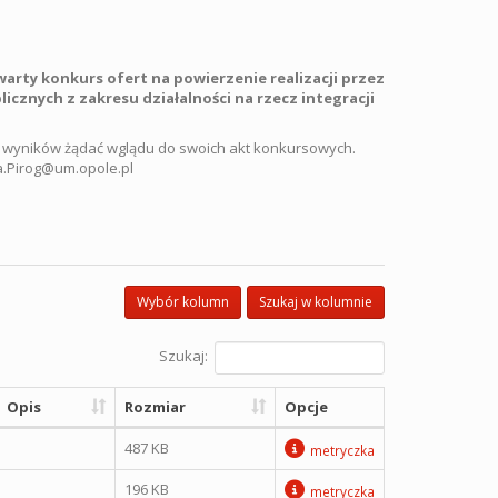
warty konkurs ofert na
powierzenie
realizacji przez
icznych z zakresu działalności na rzecz integracji
ia wyników żądać wglądu do swoich akt konkursowych.
ta.Pirog@um.opole.pl
Wybór kolumn
Szukaj w kolumnie
Szukaj:
Opis
Rozmiar
Opcje
487 KB
metryczka
196 KB
metryczka