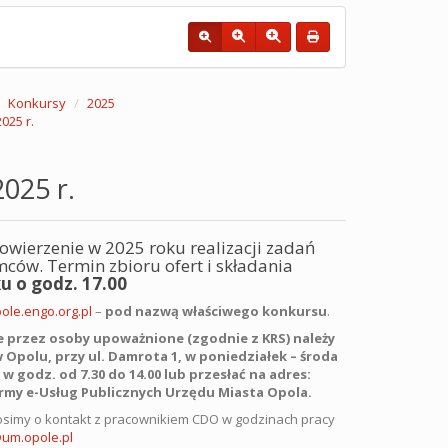
Konkursy
2025
025 r.
025 r.
ierzenie w 2025 roku realizacji zadań
mców. Termin zbioru ofert i składania
ku
o godz. 17.00
le.engo.org.pl
–
pod nazwą właściwego konkursu
.
 przez osoby upoważnione (zgodnie z KRS) należy
 Opolu, przy ul. Damrota 1, w poniedziałek – środa
 w godz. od 7.30 do 14.00 lub przesłać na adres:
rmy e-Usług Publicznych Urzędu Miasta Opola.
simy o kontakt z pracownikiem CDO w godzinach pracy
@um.opole.pl