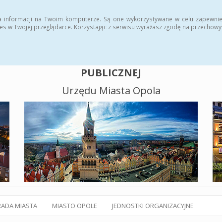
alny BIP
Polityka plików cookies
a informacji na Twoim komputerze. Są one wykorzystywane w celu zapewnie
es w Twojej przeglądarce. Korzystając z serwisu wyrażasz zgodę na przechow
BIULETYN INFORMACJI
PUBLICZNEJ
Urzędu Miasta Opola
RADA MIASTA
MIASTO OPOLE
JEDNOSTKI ORGANIZACYJNE