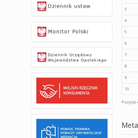
3
4
5
6
7
8
9
10
Pozycje o
Meta