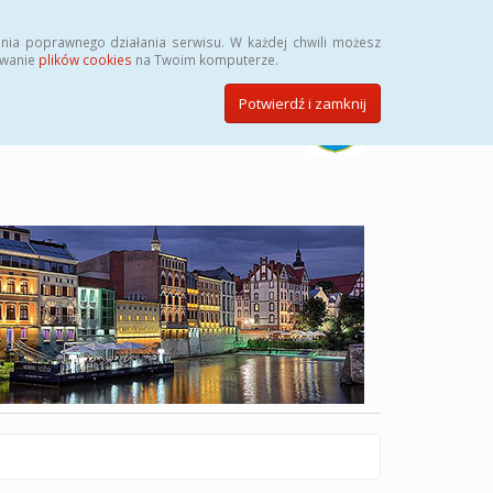
Szukaj
nia poprawnego działania serwisu. W każdej chwili możesz
ywanie
plików cookies
na Twoim komputerze.
Potwierdź i zamknij