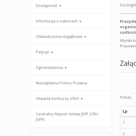
Szczegół
Dostępność
-------------
Informacja o naborach
Prezyde
organiz
cudzoz
Oświadczenia majątkowe
Wyniki k
Pracowni
Petycje
Załąc
Zgromadzenia
Nieodpłatna Pomoc Prawna
Pokaż
Otwarte konkursy ofert
Lp
Centralny Rejestr Umów JSFP (CRU
JSFP)
1
2