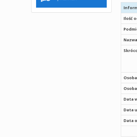
Inform
Ilość 
Podmio
Nazwa
Skróco
Osoba,
Osoba,
Data w
Data u
Data o