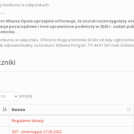
y konkursu w załącznikach.
-----
nt Miasta Opola uprzejmie informuje, że został rozstrzygnięty ot
acje pozarządowe i inne uprawnione podmioty
w 2025 r.
zadań publ
iemców.
onkursu w załączniku. Oferenci mogą w terminie 30 dni od daty ogłoszen
k odpowiedzialny za konkurs: Elżbieta Piróg tel. 77/ 44 61 567 mail: Elzbie
zniki
pozycji
Nazwa
Regulamin dotacji
307 - zmieniające 27.05.2022