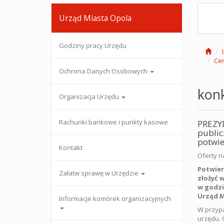
Urząd Miasta Opola
Godziny pracy Urzędu
Cen
Ochrona Danych Osobowych
konk
Organizacja Urzędu
Rachunki bankowe i punkty kasowe
PREZYD
public
potwie
Kontakt
Oferty n
Potwier
Załatw sprawę w Urzędzie
złożyć 
w godzin
Urząd M
Informacje komórek organizacyjnych
W przypa
urzędu. 