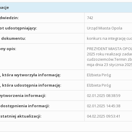
acje
odwiedzin:
742
t udostępniający:
Urząd Miasta Opola
 dokumentu:
konkurs na integrację cu
ny opis:
PREZYDENT MIASTA OPOLA 
2025 roku realizacji zada
cudzoziemców.Termin zbio
mija dnia 23 stycznia 2025
 która wytworzyła informację:
Elżbieta Piróg
 która udostępnia informację:
Elżbieta Piróg
ytworzenia informacji:
02.01.2025 08:38:59
dostępnienia informacji:
02.01.2025 14:45:38
statniej aktualizacji:
04.02.2025 09:53:41