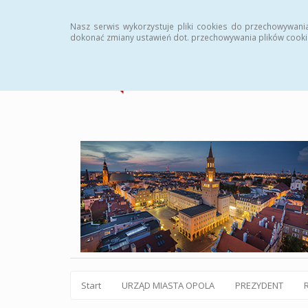
Statystyki
Instrukcja
Rejestr zmian
Archiw
Nasz serwis wykorzystuje pliki cookies do przechowywani
dokonać zmiany ustawień dot. przechowywania plików cooki
Start
URZĄD MIASTA OPOLA
PREZYDENT