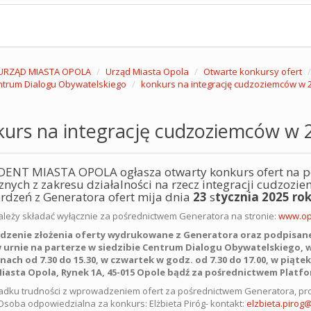
URZĄD MIASTA OPOLA
Urząd Miasta Opola
Otwarte konkursy ofert
trum Dialogu Obywatelskiego
konkurs na integrację cudzoziemców w 2
urs na integrację cudzoziemców w 2
ENT MIASTA OPOLA ogłasza otwarty konkurs ofert na pow
znych z zakresu działalności na rzecz integracji cudzozie
rdzeń z Generatora ofert mija dnia
23
s
tycznia 2025 ro
ależy składać wyłącznie za pośrednictwem Generatora na stronie:
www.opo
dzenie złożenia oferty wydrukowane z Generatora oraz podpisane
w urnie na parterze w siedzibie Centrum Dialogu Obywatelskiego, w
ach od 7.30 do 15.30, w czwartek w godz. od 7.30 do 17.00, w piątek
iasta Opola, Rynek 1A, 45-015 Opole bądź
za pośrednictwem Platfo
dku trudności z wprowadzeniem ofert za pośrednictwem Generatora, pro
Osoba odpowiedzialna za konkurs: Elżbieta Piróg- kontakt:
elzbieta.pirog