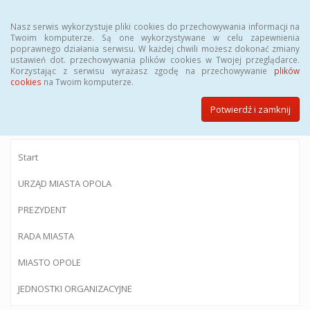
Menu
Nasz serwis wykorzystuje pliki cookies do przechowywania informacji na
Twoim komputerze. Są one wykorzystywane w celu zapewnienia
poprawnego działania serwisu. W każdej chwili możesz dokonać zmiany
ustawień dot. przechowywania plików cookies w Twojej przeglądarce.
Korzystając z serwisu wyrażasz zgodę na przechowywanie
plików
BIULETYN INFORMACJI PUBLICZNEJ
cookies
na Twoim komputerze.
Urzędu Miasta Opola
Potwierdź i zamknij
Start
URZĄD MIASTA OPOLA
PREZYDENT
RADA MIASTA
MIASTO OPOLE
JEDNOSTKI ORGANIZACYJNE