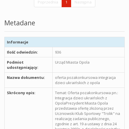
Poprzednia
1
Następna
Metadane
Informacje
Ilość odwiedzin:
936
Podmiot
Urząd Miasta Opola
udostępniający:
Nazwa dokumentu:
oferta pozakonkursowa integracja
dzieci ukraińskich z opola
Skrócony opis:
Temat: Oferta pozakonkursowa pn.:
Integracja dzieci ukraińskich z
OpolaPrezydent Miasta Opola
przedstawia ofertę złożoną przez
Uczniowski Klub Sportowy "Trolik" na
realizację zadania publicznego,
zgodnie z art. 19 a ustawy z dnia 24
kwietnia 2003r. o działalności pożytku