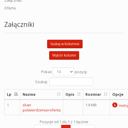
Załączniki:
Oferta
Załączniki
Szukaj w kolumnie
Wybór kolumn
Pokaż
pozycji
Szukaj:
Lp
Nazwa
Opis
Rozmiar
Opcje
1
skan
1.8 MB
metr
potwierdzenia+oferta
Pozycje od 1 do 1 z 1 łącznie