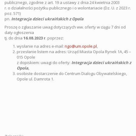
publicznego, zgodnie z art. 19 a ustawy z dnia 24 kwietnia 2003
r. o działalności pożytku publicznego i o wolontariacie (Dz. U. z 2023 r.
poz. 571)
pn.
Integracja dzieci ukraińskich z Opola
Proszę o zgłaszanie uwag dotyczących ww. oferty w ciągu 7 dni od
daty ogłoszenia
tj. do dnia
16.
08.2023 r
. poprzez:
wysłanie na adres e-mail:
ngo@um.opole.pl
,
przesłanie listem na adres: Urząd Miasta Opola Rynek 1A, 45 –
015 Opole
z dopiskiem: uwagi do oferty:
Integracja dzieci ukraińskich z
Opola,
osobiste dostarczenie do Centrum Dialogu Obywatelskiego,
Opole ul. Damrota 1.