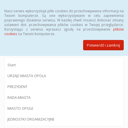
Menu
Nasz serwis wykorzystuje pliki cookies do przechowywania informacji na
Twoim komputerze. Są one wykorzystywane w celu zapewnienia
poprawnego działania serwisu. W każdej chwili możesz dokonać zmiany
ustawień dot. przechowywania plików cookies w Twojej przeglądarce.
Korzystając z serwisu wyrażasz zgodę na przechowywanie
plików
BIULETYN INFORMACJI PUBLICZNEJ
cookies
na Twoim komputerze.
Urzędu Miasta Opola
Potwierdź i zamknij
Start
URZĄD MIASTA OPOLA
PREZYDENT
RADA MIASTA
MIASTO OPOLE
JEDNOSTKI ORGANIZACYJNE