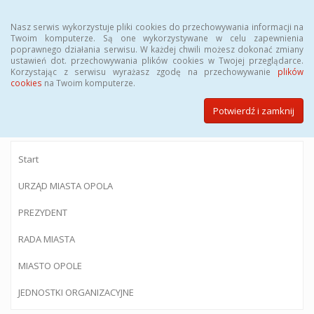
Menu
Nasz serwis wykorzystuje pliki cookies do przechowywania informacji na
Twoim komputerze. Są one wykorzystywane w celu zapewnienia
poprawnego działania serwisu. W każdej chwili możesz dokonać zmiany
ustawień dot. przechowywania plików cookies w Twojej przeglądarce.
Korzystając z serwisu wyrażasz zgodę na przechowywanie
plików
BIULETYN INFORMACJI PUBLICZNEJ
cookies
na Twoim komputerze.
Urzędu Miasta Opola
Potwierdź i zamknij
Start
URZĄD MIASTA OPOLA
PREZYDENT
RADA MIASTA
MIASTO OPOLE
JEDNOSTKI ORGANIZACYJNE