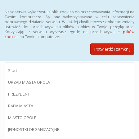
Menu
Nasz serwis wykorzystuje pliki cookies do przechowywania informacji na
Twoim komputerze. Są one wykorzystywane w celu zapewnienia
poprawnego działania serwisu. W każdej chwili możesz dokonać zmiany
ustawień dot. przechowywania plików cookies w Twojej przeglądarce.
Korzystając z serwisu wyrażasz zgodę na przechowywanie
plików
BIULETYN INFORMACJI PUBLICZNEJ
cookies
na Twoim komputerze.
Urzędu Miasta Opola
Potwierdź i zamknij
Start
URZĄD MIASTA OPOLA
PREZYDENT
RADA MIASTA
MIASTO OPOLE
JEDNOSTKI ORGANIZACYJNE