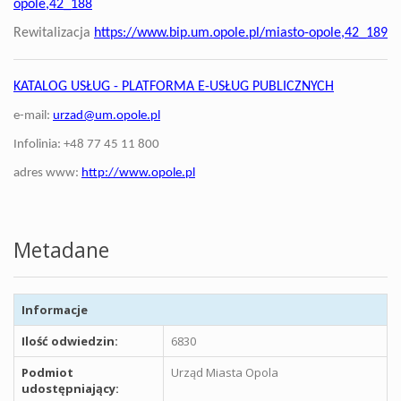
opole,42_188
Rewitalizacja
https://www.bip.um.opole.pl/miasto-opole,42_189
KATALOG USŁUG - PLATFORMA E-USŁUG PUBLICZNYCH
e-mail:
urzad@um.opole.pl
Infolinia: +48 77 45 11 800
adres www:
http://www.opole.pl
Metadane
Informacje
Ilość odwiedzin:
6830
Podmiot
Urząd Miasta Opola
udostępniający: