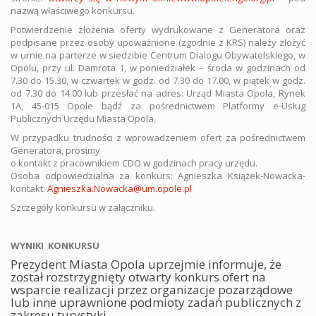
nazwą właściwego konkursu.
Potwierdzenie złożenia oferty wydrukowane z Generatora oraz
podpisane przez osoby upoważnione (zgodnie z KRS) należy złożyć
w urnie na parterze w siedzibie Centrum Dialogu Obywatelskiego, w
Opolu, przy ul. Damrota 1, w poniedziałek – środa w godzinach od
7.30 do 15.30, w czwartek w godz. od 7.30 do 17.00, w piątek w godz.
od 7.30 do 14.00 lub przesłać na adres: Urząd Miasta Opola, Rynek
1A, 45-015 Opole bądź za pośrednictwem Platformy e-Usług
Publicznych Urzędu Miasta Opola.
W przypadku trudności z wprowadzeniem ofert za pośrednictwem
Generatora, prosimy
o kontakt z pracownikiem CDO w godzinach pracy urzędu.
Osoba odpowiedzialna za konkurs: Agnieszka Książek-Nowacka-
kontakt:
Agnieszka.Nowacka@um.opole.pl
Szczegóły konkursu w załączniku.
WYNIKI KONKURSU
Prezydent Miasta Opola uprzejmie informuje, że
został rozstrzygnięty otwarty konkurs ofert na
wsparcie realizacji przez organizacje pozarządowe
lub inne uprawnione podmioty zadań publicznych z
zakresu turystyki