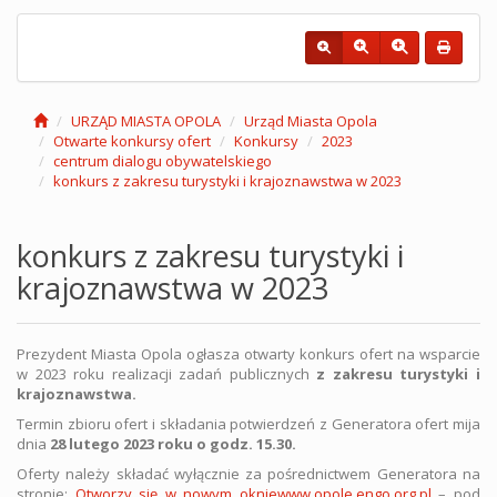
URZĄD MIASTA OPOLA
Urząd Miasta Opola
Otwarte konkursy ofert
Konkursy
2023
centrum dialogu obywatelskiego
konkurs z zakresu turystyki i krajoznawstwa w 2023
konkurs z zakresu turystyki i
krajoznawstwa w 2023
Prezydent Miasta Opola ogłasza otwarty konkurs ofert na wsparcie
w 2023 roku realizacji zadań publicznych
z zakresu turystyki i
krajoznawstwa.
Termin zbioru ofert i składania potwierdzeń z Generatora ofert mija
dnia
28 lutego 2023 roku o godz. 15.30.
Oferty należy składać wyłącznie za pośrednictwem Generatora na
stronie:
Otworzy się w nowym oknie
www.opole.engo.org.pl
– pod