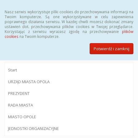
Menu
Nasz serwis wykorzystuje pliki cookies do przechowywania informacji na
Twoim komputerze. Są one wykorzystywane w celu zapewnienia
poprawnego działania serwisu. W każdej chwili możesz dokonać zmiany
ustawień dot. przechowywania plików cookies w Twojej przeglądarce.
Korzystając z serwisu wyrażasz zgodę na przechowywanie
plików
BIULETYN INFORMACJI PUBLICZNEJ
cookies
na Twoim komputerze.
Urzędu Miasta Opola
Potwierdź i zamknij
Start
URZĄD MIASTA OPOLA
PREZYDENT
RADA MIASTA
MIASTO OPOLE
JEDNOSTKI ORGANIZACYJNE