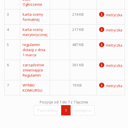
Ogłoszenie
3
karta oceny
214 KB
metryczka
formalnej
4
karta oceny
217 KB
metryczka
merytorycznej
5
regulamin
487 KB
metryczka
dotacji z dnia
1 marca
6
zarządzenie
361 KB
metryczka
zmieniające
Regulamin
7
WYNIKI
19 KB
metryczka
KONKURSU
Pozycje od 1 do 7 z 7 łącznie
Poprzednia
1
Następna