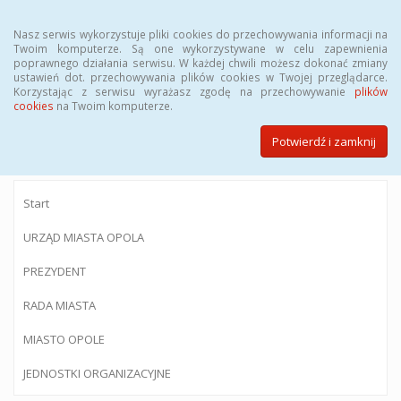
Menu
Nasz serwis wykorzystuje pliki cookies do przechowywania informacji na
Twoim komputerze. Są one wykorzystywane w celu zapewnienia
poprawnego działania serwisu. W każdej chwili możesz dokonać zmiany
ustawień dot. przechowywania plików cookies w Twojej przeglądarce.
Korzystając z serwisu wyrażasz zgodę na przechowywanie
plików
BIULETYN INFORMACJI PUBLICZNEJ
cookies
na Twoim komputerze.
Urzędu Miasta Opola
Potwierdź i zamknij
Start
URZĄD MIASTA OPOLA
PREZYDENT
RADA MIASTA
MIASTO OPOLE
JEDNOSTKI ORGANIZACYJNE