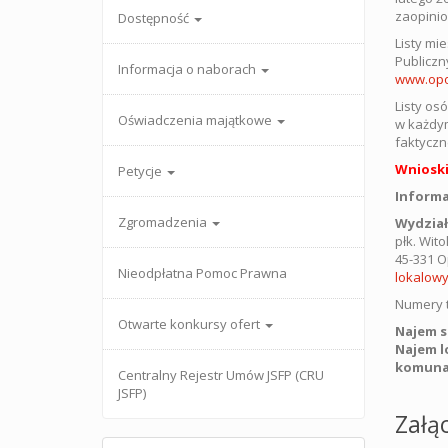
zaopinio
Dostępność
Listy mi
Publiczn
Informacja o naborach
www.opo
Listy os
Oświadczenia majątkowe
w każdym
faktyczn
Wnioski
Petycje
Inform
Zgromadzenia
Wydział
płk. Wito
45-331 O
Nieodpłatna Pomoc Prawna
lokalow
Numery 
Otwarte konkursy ofert
Najem so
Najem l
komuna
Centralny Rejestr Umów JSFP (CRU
JSFP)
Załąc