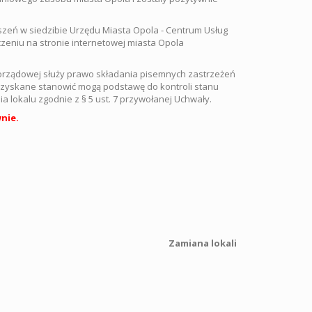
szeń w siedzibie Urzędu Miasta Opola - Centrum Usług
zczeniu na stronie internetowej miasta Opola
morządowej służy prawo składania pisemnych zastrzeżeń
 uzyskane stanowić mogą podstawę do kontroli stanu
lokalu zgodnie z § 5 ust. 7 przywołanej Uchwały.
nie.
54 11 338
Zamiana lokali