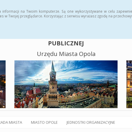
alny BIP
Polityka plików cookies
a informacji na Twoim komputerze. Są one wykorzystywane w celu zapewnie
es w Twojej przeglądarce. Korzystając z serwisu wyrażasz zgodę na przechow
BIULETYN INFORMACJI
PUBLICZNEJ
Urzędu Miasta Opola
RADA MIASTA
MIASTO OPOLE
JEDNOSTKI ORGANIZACYJNE