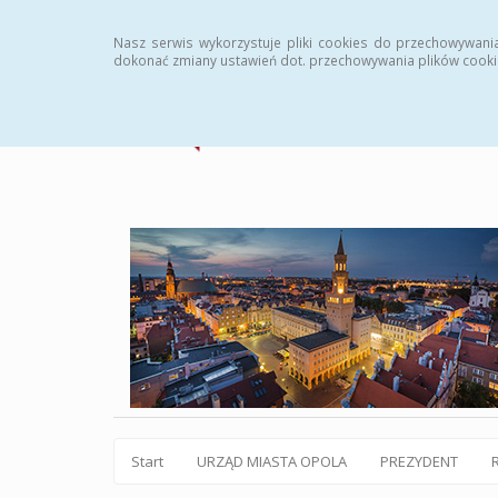
Statystyki
Instrukcja
Rejestr zmian
Archiw
Nasz serwis wykorzystuje pliki cookies do przechowywani
dokonać zmiany ustawień dot. przechowywania plików cooki
Start
URZĄD MIASTA OPOLA
PREZYDENT