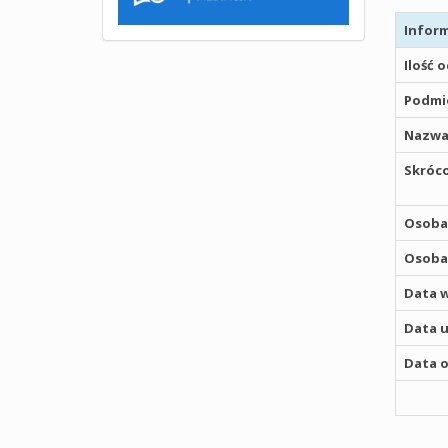
Inform
Ilość 
Podmio
Nazwa
Skróco
Osoba,
Osoba,
Data w
Data u
Data o