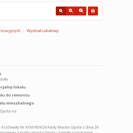
nizacyjnych
Wydział Lokalowy
a
stały
cjalny lokalu
kalu do remontu
kalu mieszkalnego
 Opola na
. 6 Uchwały Nr XXVI/459/26 Rady Miasta Opola z dnia 26
aniowego zasobu miasta Opola i zostały pozytywnie