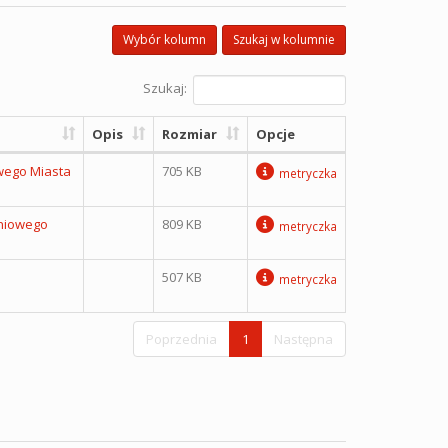
Wybór kolumn
Szukaj w kolumnie
Szukaj:
Opis
Rozmiar
Opcje
wego Miasta
705 KB
metryczka
aniowego
809 KB
metryczka
507 KB
metryczka
Poprzednia
1
Następna