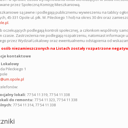
wane przez Społeczną Komisję Mieszkaniową.
eszkaniowe
są jawne i podlegają publicznemu wywieszeniu na tablicy ogło
ych, 45-331 Opole ul. płk. W. Pileckiego 1 hol) na okres 30 dni oraz zamies
le.pl
.
ób oczekujących podlegają kontroli społecznej, a członkom wspólnoty sa
 czasie. Zastrzeżenia nie podlegają rozpatrzeniu, natomiast informacje
ego przez Wydział Lokalowy oraz ewentualnemu odstąpienia od wskazania 
 osób niezamieszczonych na Listach zostały rozpatrzone negatyw
acje kontaktowe
 Lokalowy
lda Pileckiego 1
pole
y@um.opole.pl
telefonów:
cjalny lokali:
77 54 11 319, 77 54 11 338
okali do remontu:
77 54 11 323, 77 
lnych:
77 54 11 314, 77 54 11 338
zniki