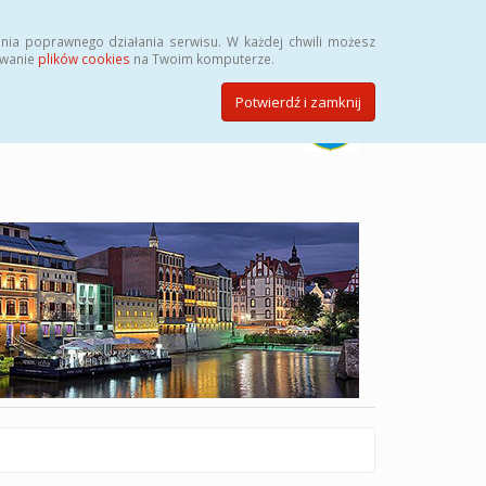
Szukaj
nia poprawnego działania serwisu. W każdej chwili możesz
ywanie
plików cookies
na Twoim komputerze.
Potwierdź i zamknij