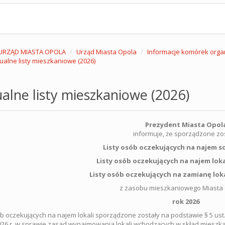
URZĄD MIASTA OPOLA
Urząd Miasta Opola
Informacje komórek orga
ualne listy mieszkaniowe (2026)
alne listy mieszkaniowe (2026)
Prezydent Miasta Opol
informuje, że sporządzone zo
Listy osób oczekujących na najem so
Listy osób oczekujących na najem lo
Listy osób oczekujących na zamianę lo
z zasobu mieszkaniowego Miasta
rok 2026
ób oczekujących na najem lokali sporządzone zostały na podstawie § 5 ust
026 r. w sprawie zasad wynajmowania lokali wchodzących w skład mieszk