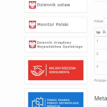
Pokaż
Lp
1
2
3
Pozycje o
Meta