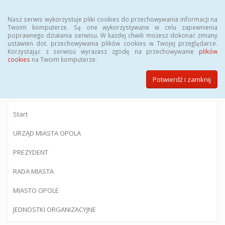
Menu
Nasz serwis wykorzystuje pliki cookies do przechowywania informacji na
Twoim komputerze. Są one wykorzystywane w celu zapewnienia
poprawnego działania serwisu. W każdej chwili możesz dokonać zmiany
ustawień dot. przechowywania plików cookies w Twojej przeglądarce.
Korzystając z serwisu wyrażasz zgodę na przechowywanie
plików
BIULETYN INFORMACJI PUBLICZNEJ
cookies
na Twoim komputerze.
Urzędu Miasta Opola
Potwierdź i zamknij
Start
URZĄD MIASTA OPOLA
PREZYDENT
RADA MIASTA
MIASTO OPOLE
JEDNOSTKI ORGANIZACYJNE