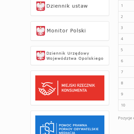
1
2
3
4
5
6
7
8
9
10
Pozycje o