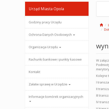
Urząd Miasta Opola
Godziny pracy Urzędu
Dot
Ochrona Danych Osobowych
wyni
Organizacja Urzędu
Rachunki bankowe i punkty kasowe
W załącz
Podmioty
merytory
Kontakt
Kolejne 
I transz
Załatw sprawę w Urzędzie
II trans
III trans
Informacje komórek organizacyjnych
IV trans
V transz