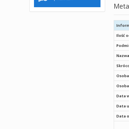
Meta
Inform
Ilość 
Podmio
Nazwa
Skróco
Osoba,
Osoba,
Data w
Data u
Data o