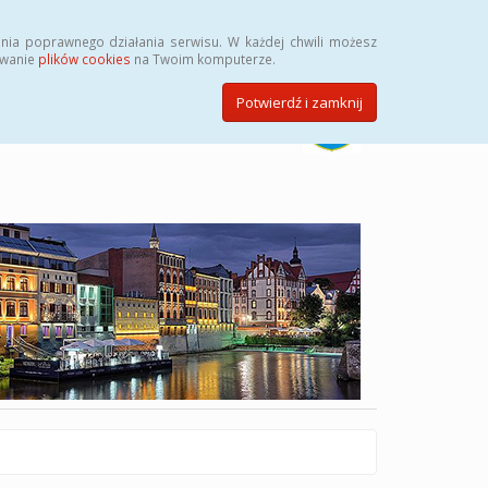
Szukaj
nia poprawnego działania serwisu. W każdej chwili możesz
ywanie
plików cookies
na Twoim komputerze.
Potwierdź i zamknij