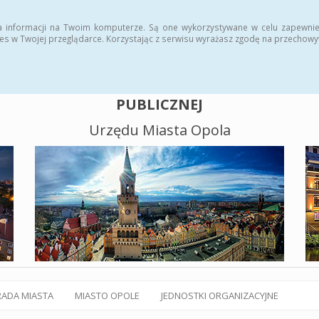
alny BIP
Polityka plików cookies
a informacji na Twoim komputerze. Są one wykorzystywane w celu zapewnie
es w Twojej przeglądarce. Korzystając z serwisu wyrażasz zgodę na przechow
BIULETYN INFORMACJI
PUBLICZNEJ
Urzędu Miasta Opola
RADA MIASTA
MIASTO OPOLE
JEDNOSTKI ORGANIZACYJNE