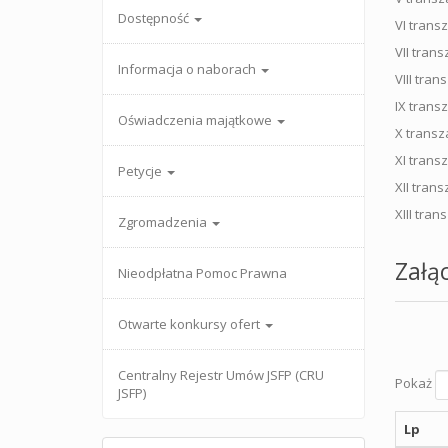
Dostępność
VI trans
VII tran
Informacja o naborach
VIII tran
IX trans
Oświadczenia majątkowe
X transz
XI trans
Petycje
XII tran
XIII tran
Zgromadzenia
Załąc
Nieodpłatna Pomoc Prawna
Otwarte konkursy ofert
Centralny Rejestr Umów JSFP (CRU
Pokaż
JSFP)
Lp