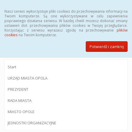
Menu
Nasz serwis wykorzystuje pliki cookies do przechowywania informacji na
Twoim komputerze. Są one wykorzystywane w celu zapewnienia
poprawnego działania serwisu. W każdej chwili możesz dokonać zmiany
ustawień dot. przechowywania plików cookies w Twojej przeglądarce.
Korzystając z serwisu wyrażasz zgodę na przechowywanie
plików
BIULETYN INFORMACJI PUBLICZNEJ
cookies
na Twoim komputerze.
Urzędu Miasta Opola
Potwierdź i zamknij
Start
URZĄD MIASTA OPOLA
PREZYDENT
RADA MIASTA
MIASTO OPOLE
JEDNOSTKI ORGANIZACYJNE