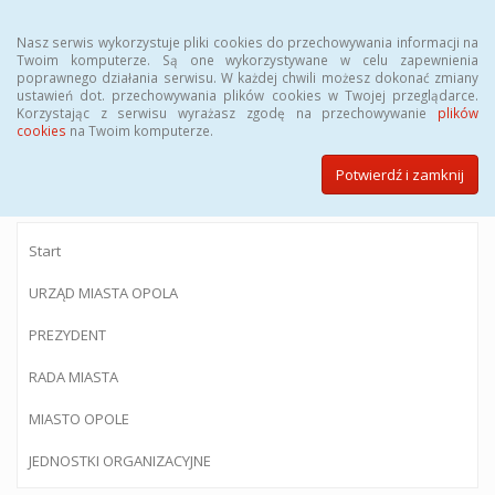
Menu
Nasz serwis wykorzystuje pliki cookies do przechowywania informacji na
Twoim komputerze. Są one wykorzystywane w celu zapewnienia
poprawnego działania serwisu. W każdej chwili możesz dokonać zmiany
ustawień dot. przechowywania plików cookies w Twojej przeglądarce.
Korzystając z serwisu wyrażasz zgodę na przechowywanie
plików
BIULETYN INFORMACJI PUBLICZNEJ
cookies
na Twoim komputerze.
Urzędu Miasta Opola
Potwierdź i zamknij
Start
URZĄD MIASTA OPOLA
PREZYDENT
RADA MIASTA
MIASTO OPOLE
JEDNOSTKI ORGANIZACYJNE