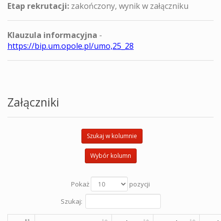
Etap rekrutacji:
zakończony, wynik w załączniku
Klauzula informacyjna
-
https://bip.um.opole.pl/umo,25_28
Załączniki
Szukaj w kolumnie
Wybór kolumn
Pokaż
pozycji
Szukaj: