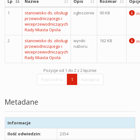
Lp
Nazwa
Opis
Rozmiar
Opcj
1
stanowisko ds. obsługi
ogłoszenie
90 KB
m
przewodniczącego i
wiceprzewodniczących
Rady Miasta Opola
2
stanowisko ds. obsługi
wyniki
162 KB
m
przewodniczącego i
naboru
wiceprzewodniczących
Rady Miasta Opola
Pozycje od 1 do 2 z 2 łącznie
Poprzednia
1
Następna
Metadane
Informacje
Ilość odwiedzin:
2354