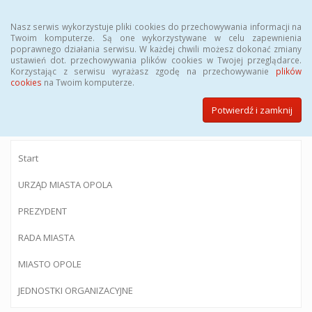
Menu
Nasz serwis wykorzystuje pliki cookies do przechowywania informacji na
Twoim komputerze. Są one wykorzystywane w celu zapewnienia
poprawnego działania serwisu. W każdej chwili możesz dokonać zmiany
ustawień dot. przechowywania plików cookies w Twojej przeglądarce.
Korzystając z serwisu wyrażasz zgodę na przechowywanie
plików
BIULETYN INFORMACJI PUBLICZNEJ
cookies
na Twoim komputerze.
Urzędu Miasta Opola
Potwierdź i zamknij
Start
URZĄD MIASTA OPOLA
PREZYDENT
RADA MIASTA
MIASTO OPOLE
JEDNOSTKI ORGANIZACYJNE