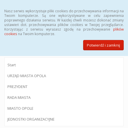
Menu
Nasz serwis wykorzystuje pliki cookies do przechowywania informacji na
Twoim komputerze. Są one wykorzystywane w celu zapewnienia
poprawnego działania serwisu. W każdej chwili możesz dokonać zmiany
ustawień dot. przechowywania plików cookies w Twojej przeglądarce.
Korzystając z serwisu wyrażasz zgodę na przechowywanie
plików
BIULETYN INFORMACJI PUBLICZNEJ
cookies
na Twoim komputerze.
Urzędu Miasta Opola
Potwierdź i zamknij
Start
URZĄD MIASTA OPOLA
PREZYDENT
RADA MIASTA
MIASTO OPOLE
JEDNOSTKI ORGANIZACYJNE