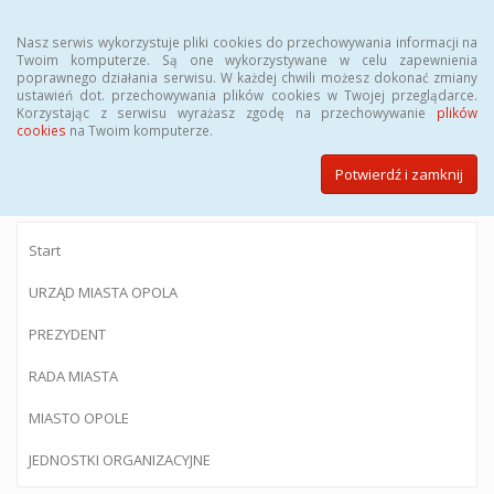
Menu
Nasz serwis wykorzystuje pliki cookies do przechowywania informacji na
Twoim komputerze. Są one wykorzystywane w celu zapewnienia
poprawnego działania serwisu. W każdej chwili możesz dokonać zmiany
ustawień dot. przechowywania plików cookies w Twojej przeglądarce.
Korzystając z serwisu wyrażasz zgodę na przechowywanie
plików
BIULETYN INFORMACJI PUBLICZNEJ
cookies
na Twoim komputerze.
Urzędu Miasta Opola
Potwierdź i zamknij
Start
URZĄD MIASTA OPOLA
PREZYDENT
RADA MIASTA
MIASTO OPOLE
JEDNOSTKI ORGANIZACYJNE