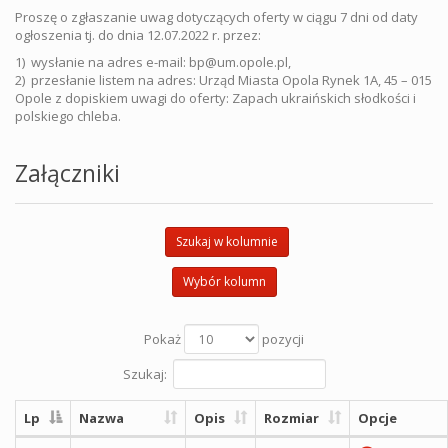
Proszę o zgłaszanie uwag dotyczących oferty w ciągu 7 dni od daty
ogłoszenia tj. do dnia 12.07.2022 r. przez:
1) wysłanie na adres e-mail: bp@um.opole.pl,
2) przesłanie listem na adres: Urząd Miasta Opola Rynek 1A, 45 – 015
Opole z dopiskiem uwagi do oferty: Zapach ukraińskich słodkości i
polskiego chleba.
Załączniki
Szukaj w kolumnie
Wybór kolumn
Pokaż
pozycji
Szukaj:
Lp
Nazwa
Opis
Rozmiar
Opcje