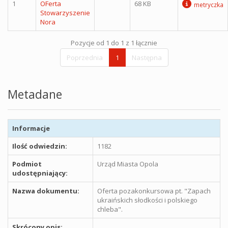
1
OFerta
68 KB
metryczka
Stowarzyszenie
Nora
Pozycje od 1 do 1 z 1 łącznie
Poprzednia
1
Następna
Metadane
Informacje
Ilość odwiedzin:
1182
Podmiot
Urząd Miasta Opola
udostępniający:
Nazwa dokumentu:
Oferta pozakonkursowa pt. "Zapach
ukraińskich słodkości i polskiego
chleba".
Skrócony opis: