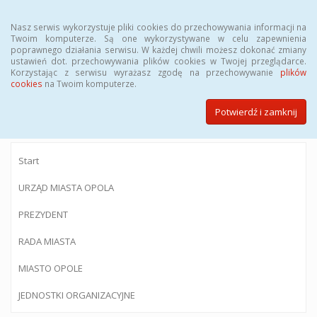
Menu
Nasz serwis wykorzystuje pliki cookies do przechowywania informacji na
Twoim komputerze. Są one wykorzystywane w celu zapewnienia
poprawnego działania serwisu. W każdej chwili możesz dokonać zmiany
ustawień dot. przechowywania plików cookies w Twojej przeglądarce.
Korzystając z serwisu wyrażasz zgodę na przechowywanie
plików
BIULETYN INFORMACJI PUBLICZNEJ
cookies
na Twoim komputerze.
Urzędu Miasta Opola
Potwierdź i zamknij
Start
URZĄD MIASTA OPOLA
PREZYDENT
RADA MIASTA
MIASTO OPOLE
JEDNOSTKI ORGANIZACYJNE