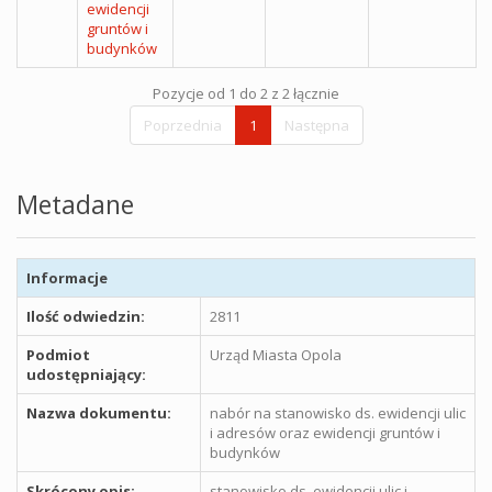
ewidencji
gruntów i
budynków
Pozycje od 1 do 2 z 2 łącznie
Poprzednia
1
Następna
Metadane
Informacje
Ilość odwiedzin:
2811
Podmiot
Urząd Miasta Opola
udostępniający:
Nazwa dokumentu:
nabór na stanowisko ds. ewidencji ulic
i adresów oraz ewidencji gruntów i
budynków
Skrócony opis:
stanowisko ds. ewidencji ulic i