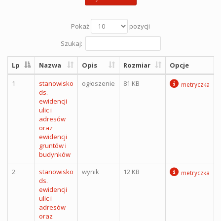
Pokaż
pozycji
Szukaj:
Lp
Nazwa
Opis
Rozmiar
Opcje
1
stanowisko
ogłoszenie
81 KB
metryczka
ds.
ewidencji
ulic i
adresów
oraz
ewidencji
gruntów i
budynków
2
stanowisko
wynik
12 KB
metryczka
ds.
ewidencji
ulic i
adresów
oraz