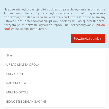
Menu
Nasz serwis wykorzystuje pliki cookies do przechowywania informacji na
Twoim komputerze. Są one wykorzystywane w celu zapewnienia
poprawnego działania serwisu. W każdej chwili możesz dokonać zmiany
ustawień dot. przechowywania plików cookies w Twojej przeglądarce.
Korzystając z serwisu wyrażasz zgodę na przechowywanie
plików
BIULETYN INFORMACJI PUBLICZNEJ
cookies
na Twoim komputerze.
Urzędu Miasta Opola
Potwierdź i zamknij
Start
URZĄD MIASTA OPOLA
PREZYDENT
RADA MIASTA
MIASTO OPOLE
JEDNOSTKI ORGANIZACYJNE