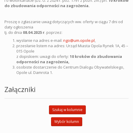
i o wolontariacie (Dz. U. z 2024 r. poz. 1791 z późn. zm.) pn.
10 kroków
do zbudowania odporności na zagrożenia.
Proszę o zgłaszanie uwag dotyczących ww. oferty w ciągu 7 dni od
daty ogłoszenia
tj. do dnia
08.04
.2025 r
. poprzez:
wysłanie na adres e-mail:
ngo@um.opole.pl
,
przesłanie listem na adres: Urząd Miasta Opola Rynek 1A, 45 –
015 Opole
z dopiskiem: uwagi do oferty:
10 kroków do zbudowania
odporności na zagrożenia
,
osobiste dostarczenie do Centrum Dialogu Obywatelskiego,
Opole ul. Damrota 1.
Załączniki
Szukaj w kolumnie
Wybór kolumn