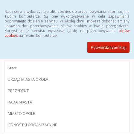
Menu
Nasz serwis wykorzystuje pliki cookies do przechowywania informacji na
Twoim komputerze. Są one wykorzystywane w celu zapewnienia
poprawnego działania serwisu. W każdej chwili możesz dokonać zmiany
ustawień dot. przechowywania plików cookies w Twojej przeglądarce.
Korzystając z serwisu wyrażasz zgodę na przechowywanie
plików
BIULETYN INFORMACJI PUBLICZNEJ
cookies
na Twoim komputerze.
Urzędu Miasta Opola
Potwierdź i zamknij
Start
URZĄD MIASTA OPOLA
PREZYDENT
RADA MIASTA
MIASTO OPOLE
JEDNOSTKI ORGANIZACYJNE