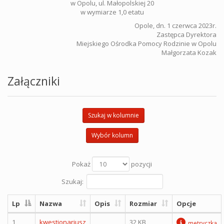
w Opolu, ul. Małopolskiej 20
w wymiarze 1,0 etatu
Opole, dn. 1 czerwca 2023r.
Zastępca Dyrektora
Miejskiego Ośrodka Pomocy Rodzinie w Opolu
Małgorzata Kozak
Załączniki
Szukaj w kolumnie
Wybór kolumn
Pokaż
pozycji
Szukaj:
Lp
Nazwa
Opis
Rozmiar
Opcje
1
kwestionariusz
32 KB
metryczka