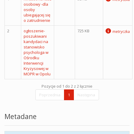
osobowy -dla
osoby
ubiegającej się
o zatrudnienie
2
ogłoszenie-
725 KB
metryczka
poszukiwani
kandydaci na
stanowisko
psychologa w
Ośrodku
Interwencji
Kryzysowej w
MOPR w Opolu
Pozycje od 1 do 2 z 2 łącznie
Poprzednia
1
Następna
Metadane