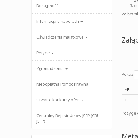
z 
Dostępność
os
Załącznik
Informacja o naborach
Oświadczenia majątkowe
Załąc
Petycje
Zgromadzenia
Pokaż
Nieodpłatna Pomoc Prawna
Lp
Otwarte konkursy ofert
1
Pozycje o
Centralny Rejestr Umów JSFP (CRU
JSFP)
Meta