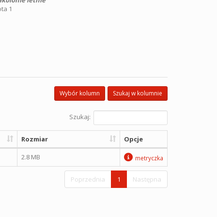
kolonie letnie”
ta 1
Wybór kolumn
Szukaj w kolumnie
Szukaj:
Rozmiar
Opcje
2.8 MB
metryczka
Poprzednia
1
Następna