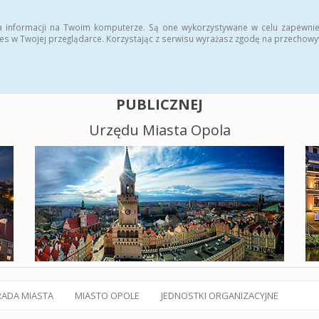
alny BIP
Polityka plików cookies
a informacji na Twoim komputerze. Są one wykorzystywane w celu zapewnie
es w Twojej przeglądarce. Korzystając z serwisu wyrażasz zgodę na przechow
BIULETYN INFORMACJI
PUBLICZNEJ
Urzędu Miasta Opola
RADA MIASTA
MIASTO OPOLE
JEDNOSTKI ORGANIZACYJNE