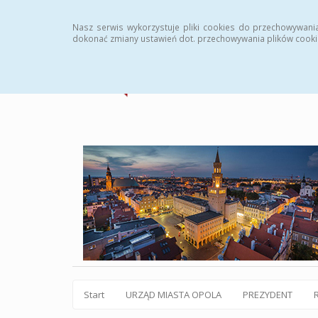
Statystyki
Instrukcja
Rejestr zmian
Archiw
Nasz serwis wykorzystuje pliki cookies do przechowywani
dokonać zmiany ustawień dot. przechowywania plików cooki
Start
URZĄD MIASTA OPOLA
PREZYDENT