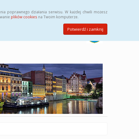
Szukaj
nia poprawnego działania serwisu. W każdej chwili możesz
ywanie
plików cookies
na Twoim komputerze.
Potwierdź i zamknij