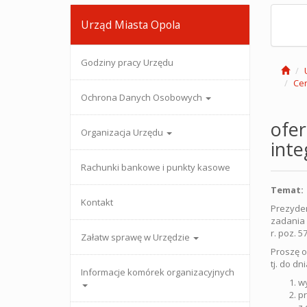
Urząd Miasta Opola
Godziny pracy Urzędu
Cen
Ochrona Danych Osobowych
ofe
Organizacja Urzędu
inte
Rachunki bankowe i punkty kasowe
Temat
Kontakt
Prezyden
zadania p
r. poz. 5
Załatw sprawę w Urzędzie
Proszę o
tj. do dn
Informacje komórek organizacyjnych
wy
pr