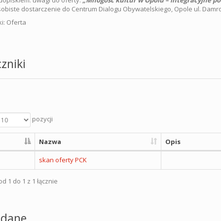
dopiskiem: uwagi do oferty:
„Mnogość kultur w Opolu – integracyjne pół
obiste dostarczenie do Centrum Dialogu Obywatelskiego, Opole ul. Damro
i: Oferta
zniki
pozycji
Nazwa
Opis
skan oferty PCK
d 1 do 1 z 1 łącznie
dane