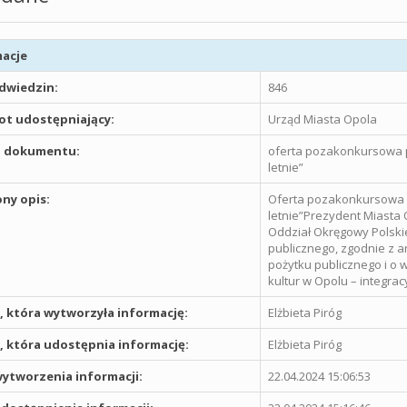
acje
odwiedzin:
846
t udostępniający:
Urząd Miasta Opola
 dokumentu:
oferta pozakonkursowa pn
letnie”
ny opis:
Oferta pozakonkursowa pn
letnie”Prezydent Miasta 
Oddział Okręgowy Polski
publicznego, zgodnie z art
pożytku publicznego i o wo
kultur w Opolu – integracy
 która wytworzyła informację:
Elżbieta Piróg
 która udostępnia informację:
Elżbieta Piróg
ytworzenia informacji:
22.04.2024 15:06:53