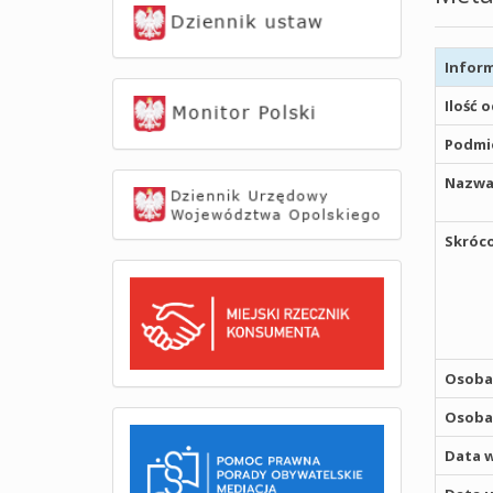
Inform
Ilość 
Podmio
Nazwa
Skróco
Osoba,
Osoba,
Data w