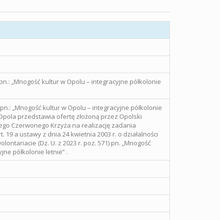
.: „Mnogość kultur w Opolu – integracyjne półkolonie
.: „Mnogość kultur w Opolu – integracyjne półkolonie
Opola przedstawia ofertę złożoną przez Opolski
ego Czerwonego Krzyża na realizację zadania
. 19 a ustawy z dnia 24 kwietnia 2003 r. o działalności
lontariacie (Dz. U. z 2023 r. poz. 571) pn. „Mnogość
jne półkolonie letnie” .