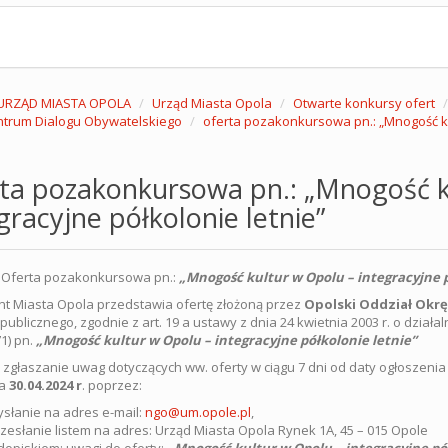
URZĄD MIASTA OPOLA
Urząd Miasta Opola
Otwarte konkursy ofert
trum Dialogu Obywatelskiego
oferta pozakonkursowa pn.: „Mnogość kul
rta pozakonkursowa pn.: „Mnogość k
gracyjne półkolonie letnie”
:
Oferta pozakonkursowa pn.:
„Mnogość kultur w Opolu – integracyjne p
t Miasta Opola przedstawia ofertę złożoną przez
Opolski Oddział Okr
ublicznego, zgodnie z art. 19 a ustawy z dnia 24 kwietnia 2003 r. o działal
71) pn.
„
Mnogość kultur w Opolu – integracyjne półkolonie letnie”
 zgłaszanie uwag dotyczących ww. oferty w ciągu 7 dni od daty ogłoszenia
ia
30.04.2024 r
. poprzez:
słanie na adres e-mail:
ngo@um.opole.pl
,
zesłanie listem na adres: Urząd Miasta Opola Rynek 1A, 45 – 015 Opole