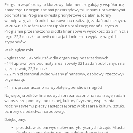
Program współpracy to kluczowy dokument regulujący współpracę
samorządu z organizacjami pozarządowymi i innymi uprawnionymi
podmiotami. Program określa priorytetowe działania, formy
współpracy, ale i środki finansowe na realizację zadań publicznych.
W 2024 r. z budżetu Miasta Opola na realizację zadań ujętych w
Programie przeznaczono środki finansowe w wysokości 23,3 mln zł, z
tego: 22,3 mln zł stanowiła dotacja i 1 mln zł na wypłatę nagród i
stypendiów.
W ubiegłym roku:
- ogłoszono 39 konkursów dla organizacji pozarządowych
- 144 uprawnione podmioty zrealizowały 321 zadań publicznych na
łączną kwotę 22,3 mln zł
- 2,2 mln zł stanowił wkład własny (finansowy, osobowy, rzeczowy)
organizacji,
- 1 mln. przeznaczono na wypłatę stypendiów i nagród
Najwięcej środków finansowych przeznaczono na realizację zadań
w obszarze pomocy społecznej, kultury fizycznej, wspierania
rodziny i sytemu pieczy zastępczej oraz w obszarze kultury, sztuki,
ochrony dziedzictwa narodowego.
Dziękujemy:
przedstawicielom wydziałów merytorycznych Urzędu Miasta
Opola za konsultacje, szukanie dobrych rozwiązań,