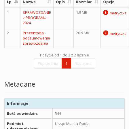
Lp
Nazwa
Opis
Rozmiar
Opcje
1
SPRAWOZDANIE
1.9 MB
metryczka
z PROGRAMU -
2024
2
Prezentacja -
20.9 MB
metryczka
podsumowanie
sprawozdania
Pozycje od 1 do 2 z 2 łącznie
Poprzednia
1
Następna
Metadane
Informacje
Ilość odwiedzin:
544
Podmiot
Urząd Miasta Opola
udostępniający: