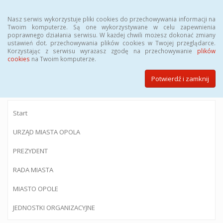
Menu
Nasz serwis wykorzystuje pliki cookies do przechowywania informacji na
Twoim komputerze. Są one wykorzystywane w celu zapewnienia
poprawnego działania serwisu. W każdej chwili możesz dokonać zmiany
ustawień dot. przechowywania plików cookies w Twojej przeglądarce.
Korzystając z serwisu wyrażasz zgodę na przechowywanie
plików
BIULETYN INFORMACJI PUBLICZNEJ
cookies
na Twoim komputerze.
Urzędu Miasta Opola
Potwierdź i zamknij
Start
URZĄD MIASTA OPOLA
PREZYDENT
RADA MIASTA
MIASTO OPOLE
JEDNOSTKI ORGANIZACYJNE