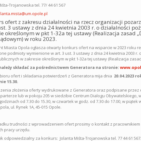
iśta-Trojanowska tel. 77/ 44 61 567
olanta.mista@um.opole.pl
s ofert z zakresu działalności na rzecz organizacji po
 ust. 3 ustawy z dnia 24 kwietnia 2003 r. o działalności po
ie określonym w pkt 1-32a tej ustawy (Realizacja zasad
ządowym) w roku 2023.
t Miasta Opola ogłasza otwarty konkurs ofert na wsparcie w 2023 roku rea
ne podmioty wymienione w art. 3 ust. 3 ustawy z dnia 24 kwietnia 2003 r. o
blicznych w zakresie określonym w pkt 1-32a tej ustawy (Realizacja za
należy składać za pośrednictwem Generatora na stronie:
www.opol
bioru ofert i składania potwierdzeń z Generatora mija dnia
20.04.2023 ro
ie 15.30.
zenia złożenia oferty wydrukowane z Generatora oraz podpisane przez o
 parterze lub w pokoju 205 w siedzibie Centrum Dialogu Obywatelskiego, w 
godzinach od 7.30 do 15.30, w czwartek w godz. od 7.30 do 17.00, w piątek 
pola, ul. Rynek 1A, 45-015 Opole.
dku trudności z wprowadzeniem ofert prosimy o kontakt z pracownikiem
h pracy urzędu.
k odpowiedzialny za konkurs: Jolanta Miśta-Trojanowska tel. 77 44 61 567