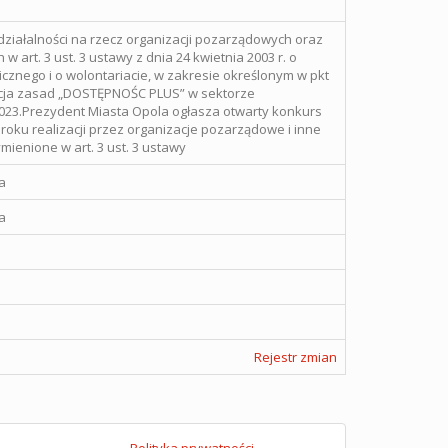
działalności na rzecz organizacji pozarządowych oraz
art. 3 ust. 3 ustawy z dnia 24 kwietnia 2003 r. o
icznego i o wolontariacie, w zakresie określonym w pkt
zacja zasad „DOSTĘPNOŚC PLUS” w sektorze
23.Prezydent Miasta Opola ogłasza otwarty konkurs
 roku realizacji przez organizacje pozarządowe i inne
ienione w art. 3 ust. 3 ustawy
a
a
Rejestr zmian