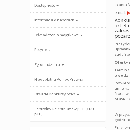
Jolanta M
Dostępność
e-mail:
j
Konkur
Informacja o naborach
art. 3
zakres
Oświadczenia majątkowe
pozar
Prezyden
uprawnio
Petycje
zadań pu
Oferty 
Zgromadzenia
Termin z
o godzin
Nieodpłatna Pomoc Prawna
Potwierd
urnie na
środa w 
Otwarte konkursy ofert
Miasta O
Centralny Rejestr Umów JSFP (CRU
JSFP)
W przypa
godzinac
Pracowni