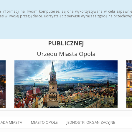
alny BIP
Polityka plików cookies
a informacji na Twoim komputerze. Są one wykorzystywane w celu zapewnie
es w Twojej przeglądarce. Korzystając z serwisu wyrażasz zgodę na przechow
BIULETYN INFORMACJI
PUBLICZNEJ
Urzędu Miasta Opola
RADA MIASTA
MIASTO OPOLE
JEDNOSTKI ORGANIZACYJNE