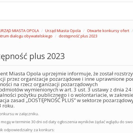
URZĄD MIASTA OPOLA
Urząd Miasta Opola
Otwarte konkursy ofert
trum dialogu obywatelskiego
dostępność plus 2023
tępność plus 2023
ent Miasta Opola uprzejmie informuje, że został rozstrzy
acji przez organizacje pozarządowe i inne uprawnione p
lności na rzecz organizacji pozarządowych
odmiotów wymienionych w art. 3 ust. 3 ustawy z dnia 24 
łalności pożytku publicznego i o wolontariacie, w zakres
zacja zasad „DOSTĘPNOŚĆ PLUS” w sektorze pozarządow
 roku.
onkursu w załączniku.
 mogą w terminie 30 dni od daty ogłoszenia wyników żądać wglądu do swo
k odpowiedzialny za konkurs: