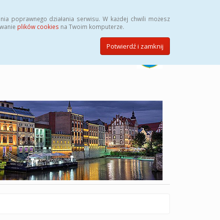
Szukaj
nia poprawnego działania serwisu. W każdej chwili możesz
ywanie
plików cookies
na Twoim komputerze.
Potwierdź i zamknij