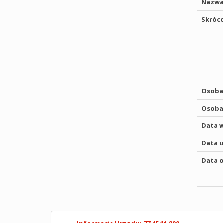
Nazwa
Skróco
Osoba,
Osoba,
Data w
Data u
Data o