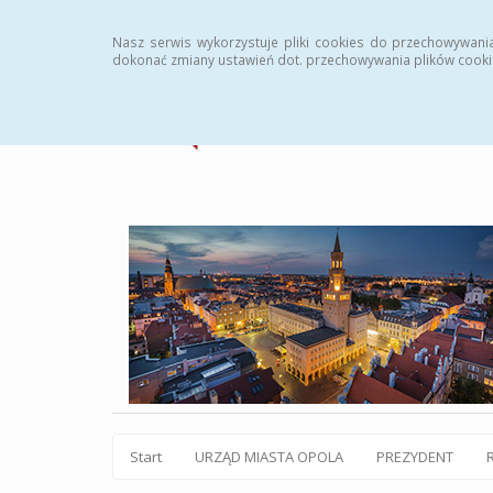
Statystyki
Instrukcja
Rejestr zmian
Archiw
Nasz serwis wykorzystuje pliki cookies do przechowywani
dokonać zmiany ustawień dot. przechowywania plików cooki
Start
URZĄD MIASTA OPOLA
PREZYDENT