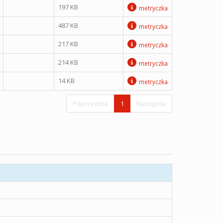
197 KB
metryczka
487 KB
metryczka
217 KB
metryczka
214 KB
metryczka
14 KB
metryczka
Poprzednia
1
Następna