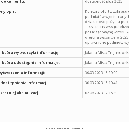
 dokumentu:
dostępność plus 2023
ny opis:
Konkurs ofert z zakresu 
podmiotów wymienionych w 
działalności pożytku publ
1-32a tej ustawy (Reali
pozarządowym) w roku 20
ofert na wsparcie w 2023
uprawnione podmioty wym
 która wytworzyła informację:
Jolanta Miśta Trojanowsk
 która udostępnia informację:
Jolanta Miśta Trojanowsk
ytworzenia informacji:
30.03.2023 15:30:00
dostępnienia informacji:
30.03.2023 15:10:41
statniej aktualizacji:
02.06.2023 12:16:39