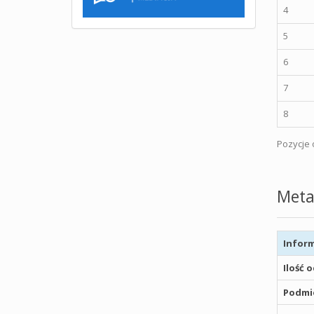
4
5
6
7
8
Pozycje o
Meta
Inform
Ilość 
Podmio