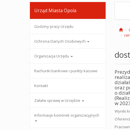
Urząd Miasta Opola
Godziny pracy Urzędu
cen
Ochrona Danych Osobowych
dos
Organizacja Urzędu
Rachunki bankowe i punkty kasowe
Prezyd
realiz
działa
Kontakt
oraz p
o dzia
(Reali
Załatw sprawę w Urzędzie
w 2023
Wyniki k
Informacje komórek organizacyjnych
Oferenci
Pracowni