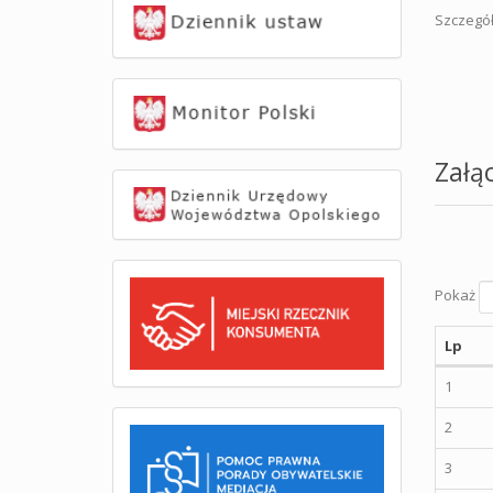
Szczegół
Załąc
Pokaż
Lp
1
2
3