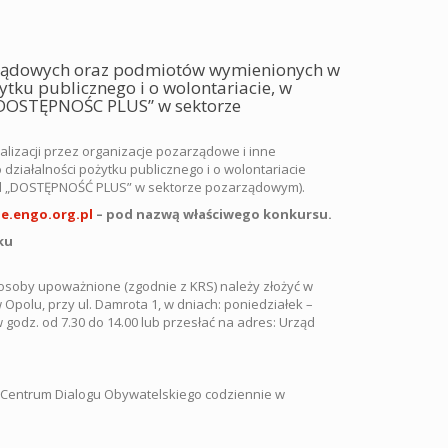
zarządowych oraz podmiotów wymienionych w
żytku publicznego i o wolontariacie, w
 „DOSTĘPNOŚC PLUS” w sektorze
lizacji przez organizacje pozarządowe i inne
 działalności pożytku publicznego i o wolontariacie
sad „DOSTĘPNOŚĆ PLUS” w sektorze pozarządowym).
e.engo.org.pl
– pod nazwą właściwego konkursu.
ku
soby upoważnione (zgodnie z KRS) należy złożyć w
Opolu, przy ul. Damrota 1, w dniach: poniedziałek –
w godz. od 7.30 do 14.00 lub przesłać na adres: Urząd
 Centrum Dialogu Obywatelskiego codziennie w
.