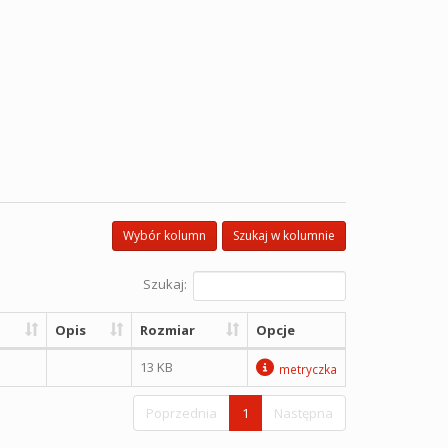
Wybór kolumn
Szukaj w kolumnie
Szukaj:
Opis
Rozmiar
Opcje
13 KB
metryczka
Poprzednia
1
Następna