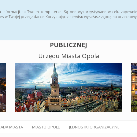
alny BIP
Polityka plików cookies
a informacji na Twoim komputerze. Są one wykorzystywane w celu zapewnie
es w Twojej przeglądarce. Korzystając z serwisu wyrażasz zgodę na przechow
BIULETYN INFORMACJI
PUBLICZNEJ
Urzędu Miasta Opola
RADA MIASTA
MIASTO OPOLE
JEDNOSTKI ORGANIZACYJNE