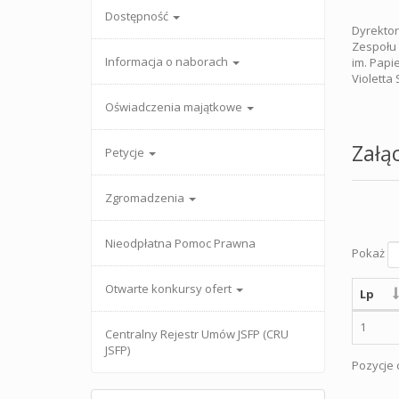
Dostępność
Dyrektor
Zespołu
Informacja o naborach
im. Papi
Violetta
Oświadczenia majątkowe
Załąc
Petycje
Zgromadzenia
Nieodpłatna Pomoc Prawna
Pokaż
Otwarte konkursy ofert
Lp
1
Centralny Rejestr Umów JSFP (CRU
JSFP)
Pozycje o