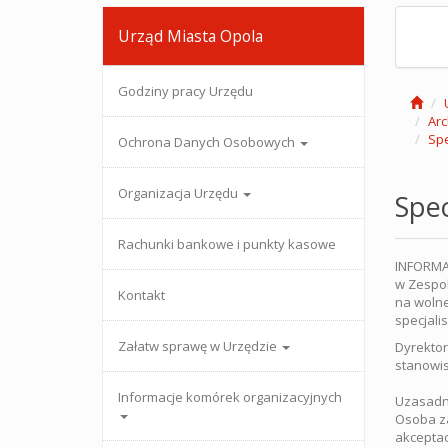
Urząd Miasta Opola
Godziny pracy Urzędu
Arc
Spe
Ochrona Danych Osobowych
Organizacja Urzędu
Spec
Rachunki bankowe i punkty kasowe
INFORMA
w Zespol
Kontakt
na wolne
specjali
Załatw sprawę w Urzędzie
Dyrektor
stanowis
Informacje komórek organizacyjnych
Uzasadn
Osoba za
akceptacj