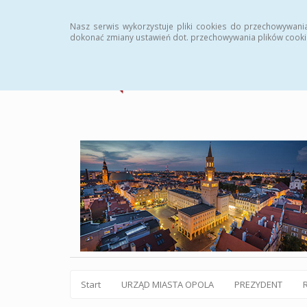
Statystyki
Instrukcja
Rejestr zmian
Archiw
Nasz serwis wykorzystuje pliki cookies do przechowywani
dokonać zmiany ustawień dot. przechowywania plików cooki
Start
URZĄD MIASTA OPOLA
PREZYDENT