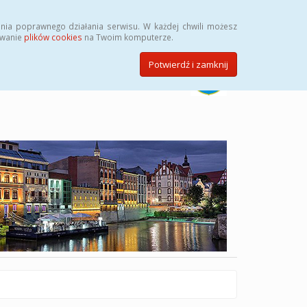
Szukaj
nia poprawnego działania serwisu. W każdej chwili możesz
ywanie
plików cookies
na Twoim komputerze.
Potwierdź i zamknij