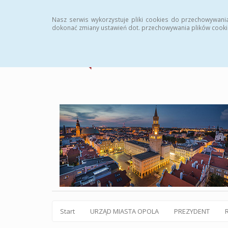
Statystyki
Instrukcja
Rejestr zmian
Archiw
Nasz serwis wykorzystuje pliki cookies do przechowywani
dokonać zmiany ustawień dot. przechowywania plików cooki
Start
URZĄD MIASTA OPOLA
PREZYDENT