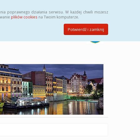
Szukaj
nia poprawnego działania serwisu. W każdej chwili możesz
ywanie
plików cookies
na Twoim komputerze.
Potwierdź i zamknij