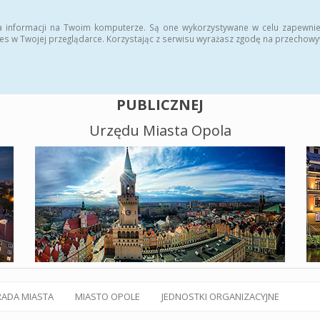
alny BIP
Polityka plików cookies
a informacji na Twoim komputerze. Są one wykorzystywane w celu zapewnie
es w Twojej przeglądarce. Korzystając z serwisu wyrażasz zgodę na przechow
BIULETYN INFORMACJI
PUBLICZNEJ
Urzędu Miasta Opola
RADA MIASTA
MIASTO OPOLE
JEDNOSTKI ORGANIZACYJNE