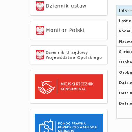
Inform
Ilość 
Podmio
Nazwa
Skróco
Osoba,
Osoba,
Data w
Data u
Data o