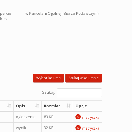
 kopercie w Kancelarii Ogólnej (Biurze Podawczym)
dres
Wybór kolumn
Szukaj w kolumnie
Szukaj:
Opis
Rozmiar
Opcje
ogłoszenie
83 KB
metryczka
wynik
32 KB
metryczka