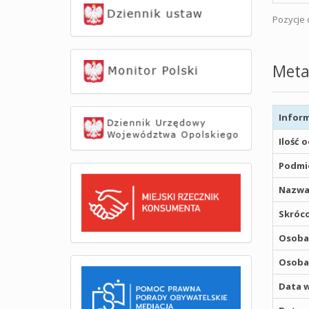
Pozycje o
Meta
Inform
Ilość 
Podmio
Nazwa
Skróco
Osoba,
Osoba,
Data w