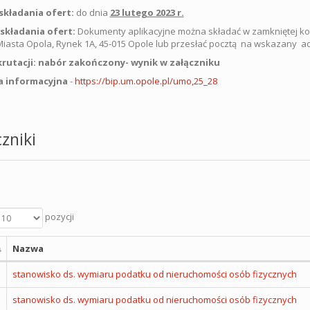
składania ofert:
do dnia
23 lutego 2023 r.
 składania ofert:
Dokumenty aplikacyjne można składać w zamkniętej
iasta Opola, Rynek 1A, 45-015 Opole lub przesłać pocztą na wskazany a
krutacji:
nabór zakończony- wynik w załączniku
a informacyjna
-
https://bip.um.opole.pl/umo,25_28
zniki
pozycji
Nazwa
stanowisko ds. wymiaru podatku od nieruchomości osób fizycznych
stanowisko ds. wymiaru podatku od nieruchomości osób fizycznych