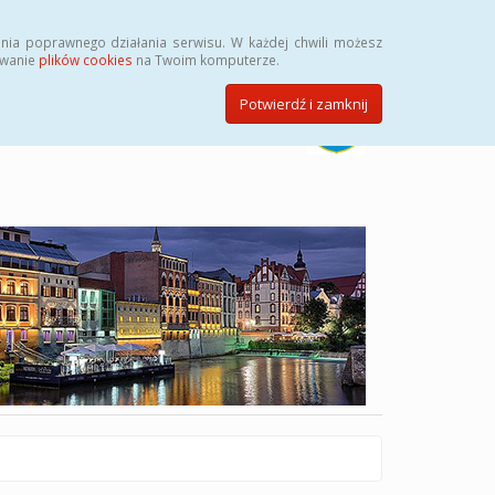
Szukaj
nia poprawnego działania serwisu. W każdej chwili możesz
ywanie
plików cookies
na Twoim komputerze.
Potwierdź i zamknij