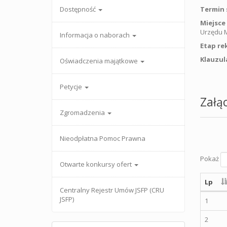
Dostępność
Termin 
Miejsce
Urzędu M
Informacja o naborach
Etap re
Klauzul
Oświadczenia majątkowe
Petycje
Załąc
Zgromadzenia
Nieodpłatna Pomoc Prawna
Pokaż
Otwarte konkursy ofert
Lp
Centralny Rejestr Umów JSFP (CRU
JSFP)
1
2