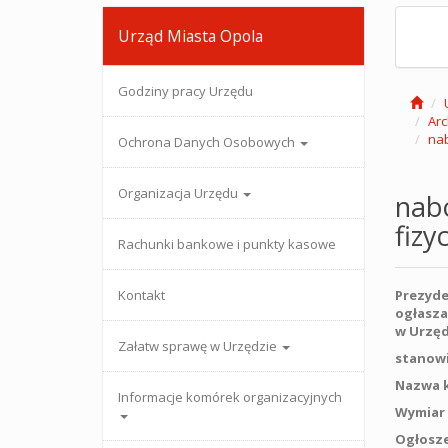
Urząd Miasta Opola
Godziny pracy Urzędu
Ar
nab
Ochrona Danych Osobowych
Organizacja Urzędu
nab
fizy
Rachunki bankowe i punkty kasowe
Kontakt
Prezyde
ogłasza
w Urzęd
Załatw sprawę w Urzędzie
stanowi
Nazwa k
Informacje komórek organizacyjnych
Wymiar 
Ogłosze