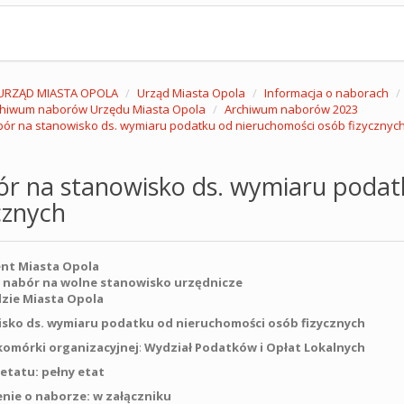
URZĄD MIASTA OPOLA
Urząd Miasta Opola
Informacja o naborach
chiwum naborów Urzędu Miasta Opola
Archiwum naborów 2023
ór na stanowisko ds. wymiaru podatku od nieruchomości osób fizycznyc
ór na stanowisko ds. wymiaru podat
cznych
nt Miasta Opola
 nabór na wolne stanowisko urzędnicze
zie Miasta Opola
sko ds. wymiaru podatku od nieruchomości osób fizycznych
omórki organizacyjnej
:
Wydział Podatków i Opłat Lokalnych
etatu:
pełny etat
nie o naborze: w załączniku