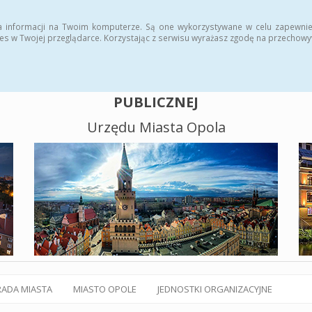
alny BIP
Polityka plików cookies
a informacji na Twoim komputerze. Są one wykorzystywane w celu zapewnie
es w Twojej przeglądarce. Korzystając z serwisu wyrażasz zgodę na przechow
BIULETYN INFORMACJI
PUBLICZNEJ
Urzędu Miasta Opola
RADA MIASTA
MIASTO OPOLE
JEDNOSTKI ORGANIZACYJNE