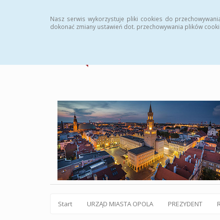
Statystyki
Instrukcja
Rejestr zmian
Archiw
Nasz serwis wykorzystuje pliki cookies do przechowywani
dokonać zmiany ustawień dot. przechowywania plików cooki
Start
URZĄD MIASTA OPOLA
PREZYDENT