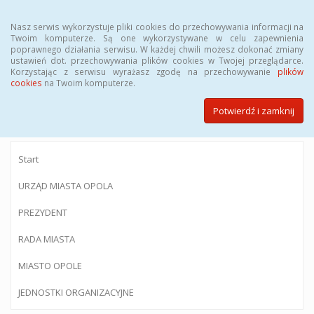
Menu
Nasz serwis wykorzystuje pliki cookies do przechowywania informacji na
Twoim komputerze. Są one wykorzystywane w celu zapewnienia
poprawnego działania serwisu. W każdej chwili możesz dokonać zmiany
ustawień dot. przechowywania plików cookies w Twojej przeglądarce.
Korzystając z serwisu wyrażasz zgodę na przechowywanie
plików
BIULETYN INFORMACJI PUBLICZNEJ
cookies
na Twoim komputerze.
Urzędu Miasta Opola
Potwierdź i zamknij
Start
URZĄD MIASTA OPOLA
PREZYDENT
RADA MIASTA
MIASTO OPOLE
JEDNOSTKI ORGANIZACYJNE