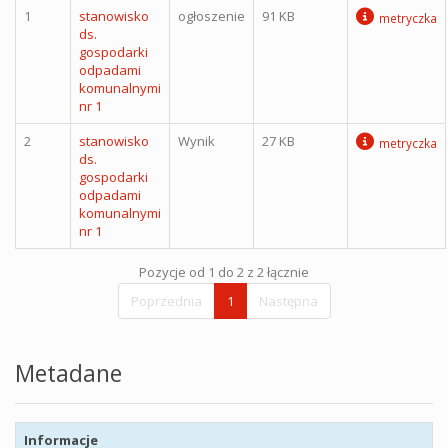
1
stanowisko
ogłoszenie
91 KB
metryczka
ds.
gospodarki
odpadami
komunalnymi
nr 1
2
stanowisko
Wynik
27 KB
metryczka
ds.
gospodarki
odpadami
komunalnymi
nr 1
Pozycje od 1 do 2 z 2 łącznie
Poprzednia
1
Następna
Metadane
Informacje