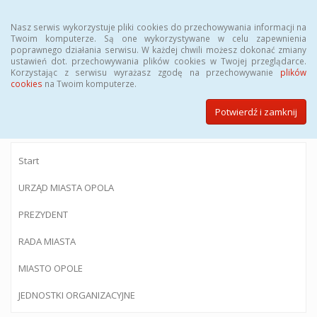
Menu
Nasz serwis wykorzystuje pliki cookies do przechowywania informacji na
Twoim komputerze. Są one wykorzystywane w celu zapewnienia
poprawnego działania serwisu. W każdej chwili możesz dokonać zmiany
ustawień dot. przechowywania plików cookies w Twojej przeglądarce.
Korzystając z serwisu wyrażasz zgodę na przechowywanie
plików
BIULETYN INFORMACJI PUBLICZNEJ
cookies
na Twoim komputerze.
Urzędu Miasta Opola
Potwierdź i zamknij
Start
URZĄD MIASTA OPOLA
PREZYDENT
RADA MIASTA
MIASTO OPOLE
JEDNOSTKI ORGANIZACYJNE