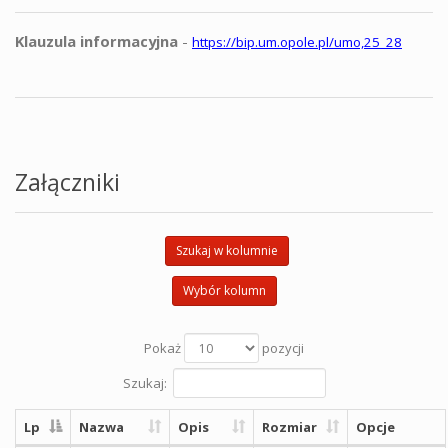
Klauzula informacyjna
-
https://bip.um.opole.pl/umo,25_28
Załączniki
Szukaj w kolumnie
Wybór kolumn
Pokaż
pozycji
Szukaj:
Lp
Nazwa
Opis
Rozmiar
Opcje