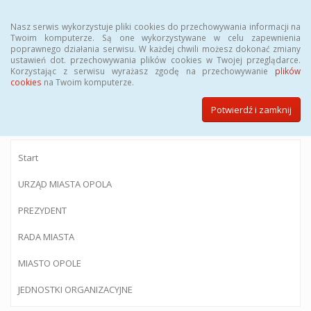
Menu
Nasz serwis wykorzystuje pliki cookies do przechowywania informacji na
Twoim komputerze. Są one wykorzystywane w celu zapewnienia
poprawnego działania serwisu. W każdej chwili możesz dokonać zmiany
ustawień dot. przechowywania plików cookies w Twojej przeglądarce.
Korzystając z serwisu wyrażasz zgodę na przechowywanie
plików
BIULETYN INFORMACJI PUBLICZNEJ
cookies
na Twoim komputerze.
Urzędu Miasta Opola
Potwierdź i zamknij
Start
URZĄD MIASTA OPOLA
PREZYDENT
RADA MIASTA
MIASTO OPOLE
JEDNOSTKI ORGANIZACYJNE