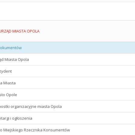
URZĄD MIASTA OPOLA
dokumentów
ząd Miasta Opola
ezydent
da Miasta
asto Opole
nostki organizacyjne miasta Opola
etargi i ogłoszenia
uro Miejskiego Rzecznika Konsumentów