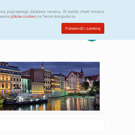
Szukaj
nia poprawnego działania serwisu. W każdej chwili możesz
ywanie
plików cookies
na Twoim komputerze.
Potwierdź i zamknij