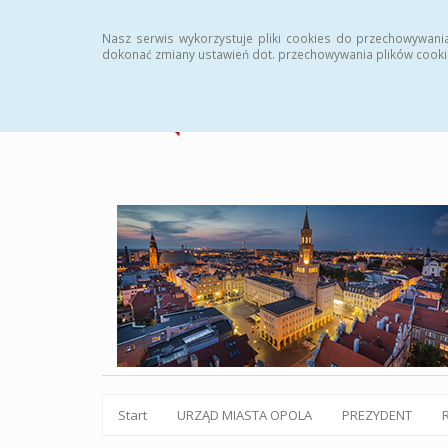
Statystyki
Instrukcja
Rejestr zmian
Archiw
Nasz serwis wykorzystuje pliki cookies do przechowywani
dokonać zmiany ustawień dot. przechowywania plików cooki
Start
URZĄD MIASTA OPOLA
PREZYDENT