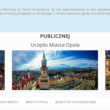
alny BIP
Polityka plików cookies
a informacji na Twoim komputerze. Są one wykorzystywane w celu zapewnie
es w Twojej przeglądarce. Korzystając z serwisu wyrażasz zgodę na przechow
BIULETYN INFORMACJI
PUBLICZNEJ
Urzędu Miasta Opola
RADA MIASTA
MIASTO OPOLE
JEDNOSTKI ORGANIZACYJNE