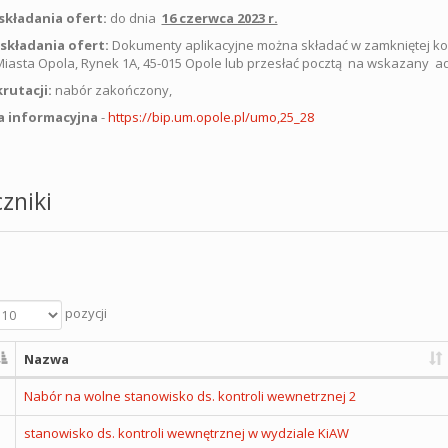
składania ofert:
do dnia
16 czerwca 2023 r.
 składania ofert:
Dokumenty aplikacyjne można składać w zamkniętej
iasta Opola, Rynek 1A, 45-015 Opole lub przesłać pocztą na wskazany ad
krutacji:
nabór zakończony,
a informacyjna
-
https://bip.um.opole.pl/umo,25_28
zniki
pozycji
Nazwa
Nabór na wolne stanowisko ds. kontroli wewnetrznej 2
stanowisko ds. kontroli wewnętrznej w wydziale KiAW