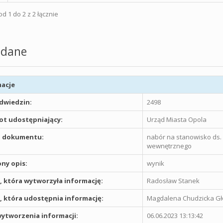
d 1 do 2 z 2 łącznie
dane
acje
odwiedzin:
2498
t udostępniający:
Urząd Miasta Opola
 dokumentu:
nabór na stanowisko ds. 
wewnętrznego
ny opis:
wynik
 która wytworzyła informację:
Radosław Stanek
 która udostępnia informację:
Magdalena Chudzicka G
ytworzenia informacji:
06.06.2023 13:13:42