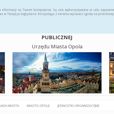
alny BIP
Polityka plików cookies
a informacji na Twoim komputerze. Są one wykorzystywane w celu zapewnie
es w Twojej przeglądarce. Korzystając z serwisu wyrażasz zgodę na przechow
BIULETYN INFORMACJI
PUBLICZNEJ
Urzędu Miasta Opola
RADA MIASTA
MIASTO OPOLE
JEDNOSTKI ORGANIZACYJNE