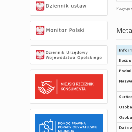
Pozycje o
Meta
Inform
Ilość 
Podmio
Nazwa
Skróco
Osoba,
Osoba,
Data w