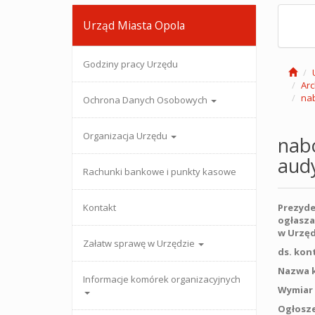
Urząd Miasta Opola
Godziny pracy Urzędu
Ar
nab
Ochrona Danych Osobowych
Organizacja Urzędu
nabó
aud
Rachunki bankowe i punkty kasowe
Kontakt
Prezyde
ogłasza
w Urzęd
Załatw sprawę w Urzędzie
ds.
kont
Nazwa k
Informacje komórek organizacyjnych
Wymiar 
Ogłosze