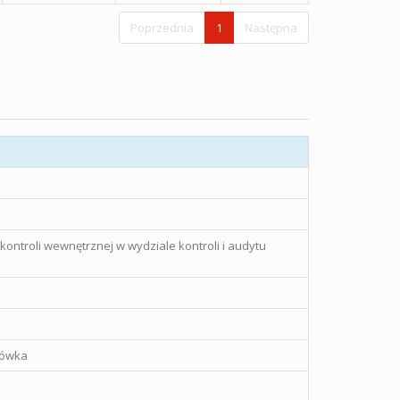
Poprzednia
1
Następna
kontroli wewnętrznej w wydziale kontroli i audytu
łówka