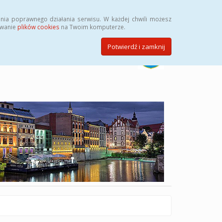
Szukaj
nia poprawnego działania serwisu. W każdej chwili możesz
ywanie
plików cookies
na Twoim komputerze.
Potwierdź i zamknij