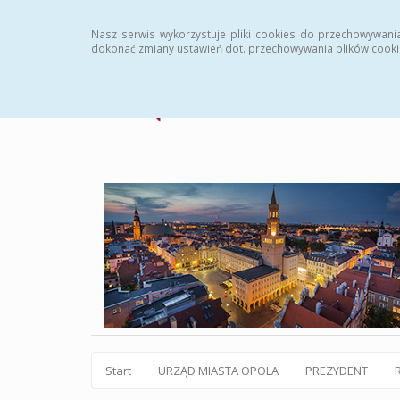
Statystyki
Instrukcja
Rejestr zmian
Archiw
Nasz serwis wykorzystuje pliki cookies do przechowywani
dokonać zmiany ustawień dot. przechowywania plików cooki
Start
URZĄD MIASTA OPOLA
PREZYDENT