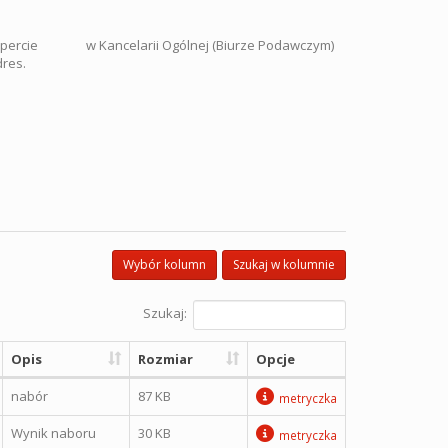
 kopercie w Kancelarii Ogólnej (Biurze Podawczym)
res.
Wybór kolumn
Szukaj w kolumnie
Szukaj:
Opis
Rozmiar
Opcje
nabór
87 KB
metryczka
Wynik naboru
30 KB
metryczka