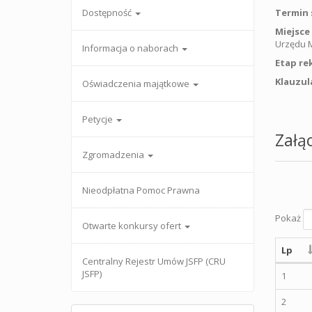
Dostępność
Termin 
Miejsce
Urzędu M
Informacja o naborach
Etap re
Klauzul
Oświadczenia majątkowe
Petycje
Załąc
Zgromadzenia
Nieodpłatna Pomoc Prawna
Pokaż
Otwarte konkursy ofert
Lp
Centralny Rejestr Umów JSFP (CRU
JSFP)
1
2