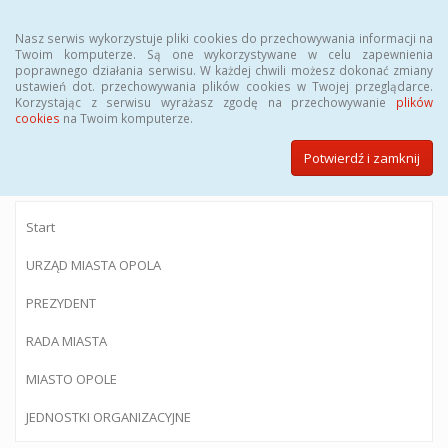
Menu
Nasz serwis wykorzystuje pliki cookies do przechowywania informacji na
Twoim komputerze. Są one wykorzystywane w celu zapewnienia
poprawnego działania serwisu. W każdej chwili możesz dokonać zmiany
ustawień dot. przechowywania plików cookies w Twojej przeglądarce.
Korzystając z serwisu wyrażasz zgodę na przechowywanie
plików
BIULETYN INFORMACJI PUBLICZNEJ
cookies
na Twoim komputerze.
Urzędu Miasta Opola
Potwierdź i zamknij
Start
URZĄD MIASTA OPOLA
PREZYDENT
RADA MIASTA
MIASTO OPOLE
JEDNOSTKI ORGANIZACYJNE