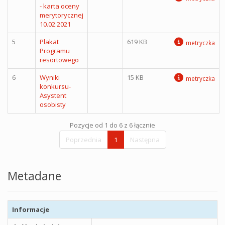
- karta oceny
merytorycznej
10.02.2021
5
Plakat
619 KB
metryczka
Programu
resortowego
6
Wyniki
15 KB
metryczka
konkursu-
Asystent
osobisty
Pozycje od 1 do 6 z 6 łącznie
Poprzednia
1
Następna
Metadane
Informacje