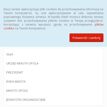
Menu
Nasz serwis wykorzystuje pliki cookies do przechowywania informacji na
Twoim komputerze. Są one wykorzystywane w celu zapewnienia
poprawnego działania serwisu. W każdej chwili możesz dokonać zmiany
ustawień dot. przechowywania plików cookies w Twojej przeglądarce.
Korzystając z serwisu wyrażasz zgodę na przechowywanie
plików
BIULETYN INFORMACJI PUBLICZNEJ
cookies
na Twoim komputerze.
Urzędu Miasta Opola
Potwierdź i zamknij
Start
URZĄD MIASTA OPOLA
PREZYDENT
RADA MIASTA
MIASTO OPOLE
JEDNOSTKI ORGANIZACYJNE