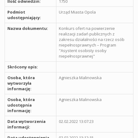
Ilość odwiedzin:
1750
Podmiot
Urząd Miasta Opola
udostępniający:
Nazwa dokumentu:
Konkurs ofert na powierzenie
realizacji zadań publicznych z
zakresu działalności na rzecz osób
niepełnosprawnych – Program
"Asystent osobisty osoby
niepełnosprawnej"
Skrócony opis:
Osoba, która
Agnieszka Malinowska
wytworzyła
informację:
Osoba, która
Agnieszka Malinowska
udostępnia
informację:
Data wytworzenia
02.02.2022 13:07:23
informacji:
Data udostępnienia
02.02.2022 13:12:15