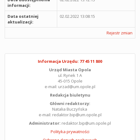
informacji:
Data ostatniej
02.02.2022 13:08:15
aktualizacji:
Rejestr zmian
Informacja Urzędu: 77 45 11 800
Urząd Miasta Opola
ul. Rynek 1 A
45-015 Opole
e-mail: urzad@um.opole.pl
Redakcja biuletynu
Główni redaktorzy:
Natalia Buczyńska
e-mail: redaktor.bip@um.opole.pl
Administrator:
redaktor.bip@um.opole.pl
Polityka prywatności
Ochrona danych osobowych