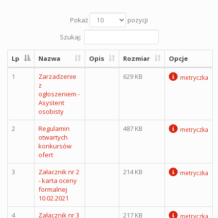
Pokaż
pozycji
Szukaj:
Lp
Nazwa
Opis
Rozmiar
Opcje
1
Zarzadzenie
629 KB
metryczka
z
ogłoszeniem -
Asystent
osobisty
2
Regulamin
487 KB
metryczka
otwartych
konkursów
ofert
3
Załacznik nr 2
214 KB
metryczka
- karta oceny
formalnej
10.02.2021
4
Załacznik nr 3
217 KB
metryczka