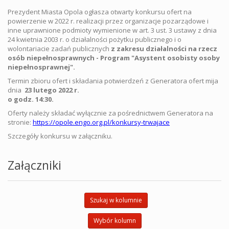
Prezydent Miasta Opola ogłasza otwarty konkursu ofert na
powierzenie w 2022 r. realizacji przez organizacje pozarządowe i
inne uprawnione podmioty wymienione w art. 3 ust. 3 ustawy z dnia
24 kwietnia 2003 r. o działalności pożytku publicznego i o
wolontariacie zadań publicznych
z zakresu działalności na rzecz
osób niepełnosprawnych -
Program "Asystent osobisty osoby
niepełnosprawnej".
Termin zbioru ofert i składania potwierdzeń z Generatora ofert mija
dnia
23 lutego
2022 r.
o godz. 14:30.
Oferty należy składać wyłącznie za pośrednictwem Generatora na
stronie:
https://opole.engo.org.pl/konkursy-trwajace
Szczegóły konkursu w załączniku.
Załączniki
Szukaj w kolumnie
Wybór kolumn