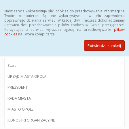
Menu
Nasz serwis wykorzystuje pliki cookies do przechowywania informacji na
Twoim komputerze. Są one wykorzystywane w celu zapewnienia
poprawnego działania serwisu. W każdej chwili możesz dokonać zmiany
ustawień dot. przechowywania plików cookies w Twojej przeglądarce.
Korzystając z serwisu wyrażasz zgodę na przechowywanie
plików
BIULETYN INFORMACJI PUBLICZNEJ
cookies
na Twoim komputerze.
Urzędu Miasta Opola
Potwierdź i zamknij
Start
URZĄD MIASTA OPOLA
PREZYDENT
RADA MIASTA
MIASTO OPOLE
JEDNOSTKI ORGANIZACYJNE