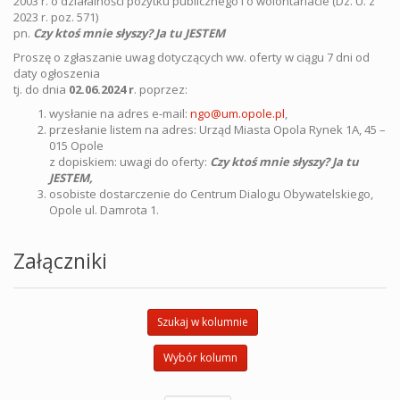
2003 r. o działalności pożytku publicznego i o wolontariacie (Dz. U. z
2023 r. poz. 571)
pn.
Czy ktoś mnie słyszy? Ja tu JESTEM
Proszę o zgłaszanie uwag dotyczących ww. oferty w ciągu 7 dni od
daty ogłoszenia
tj. do dnia
02.06
.2024 r
. poprzez:
wysłanie na adres e-mail:
ngo@um.opole.pl
,
przesłanie listem na adres: Urząd Miasta Opola Rynek 1A, 45 –
015 Opole
z dopiskiem: uwagi do oferty:
Czy ktoś mnie słyszy? Ja tu
JESTEM
,
osobiste dostarczenie do Centrum Dialogu Obywatelskiego,
Opole ul. Damrota 1.
Załączniki
Szukaj w kolumnie
Wybór kolumn