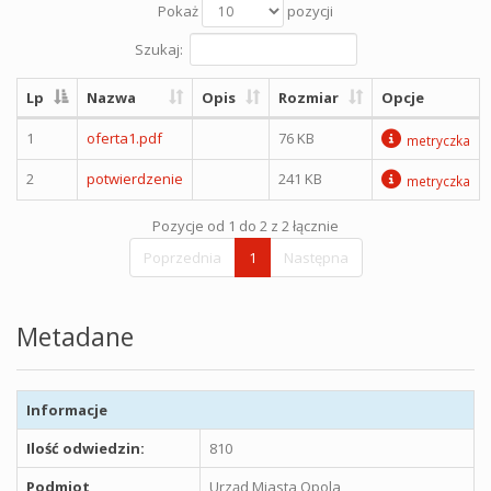
Pokaż
pozycji
Szukaj:
Lp
Nazwa
Opis
Rozmiar
Opcje
1
oferta1.pdf
76 KB
metryczka
2
potwierdzenie
241 KB
metryczka
Pozycje od 1 do 2 z 2 łącznie
Poprzednia
1
Następna
Metadane
Informacje
Ilość odwiedzin:
810
Podmiot
Urząd Miasta Opola